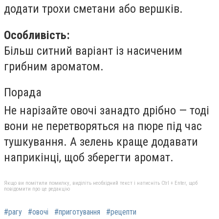
додати трохи сметани або вершків.
Особливість:
Більш ситний варіант із насиченим
грибним ароматом.
Порада
Не нарізайте овочі занадто дрібно — тоді
вони не перетворяться на пюре під час
тушкування. А зелень краще додавати
наприкінці, щоб зберегти аромат.
Якщо ви помітили помилку, виділіть необхідний текст і натисніть Ctrl + Enter, щоб
повідомити про це редакцію
#рагу
#овочі
#приготування
#рецепти