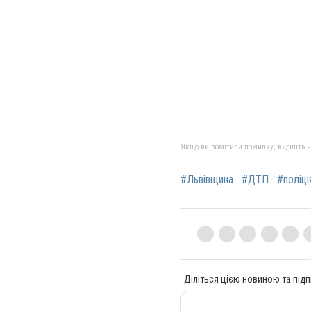
Якщо ви помітили помилку, виділіть нео
#Львівщина
#ДТП
#поліці
Діліться цією новиною та підп