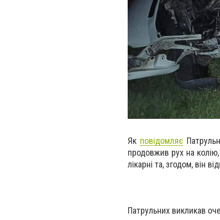
Як
повідомляє
Патрульна
продовжив рух на колію,
лікарні та, згодом, він в
Патрульних викликав оче