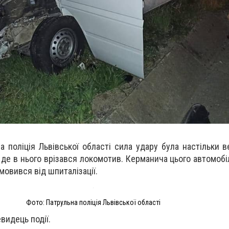
 поліція Львівської області сила удару була настільки в
 де в нього врізався локомотив. Керманича цього автомобі
ідмовився від шпиталізації.
Фото: Патрульна поліція Львівської області
видець події.