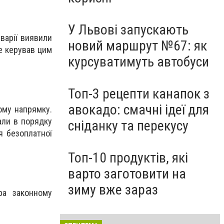
У Львові запускають
аварії виявили
новий маршрут №67: як
не керував цим
курсуватимуть автобуси
Топ-3 рецепти канапок з
авокадо: смачні ідеї для
ому напрямку.
али в порядку
сніданку та перекусу
я безоплатної
Топ-10 продуктів, які
варто заготовити на
зиму вже зараз
ра законному