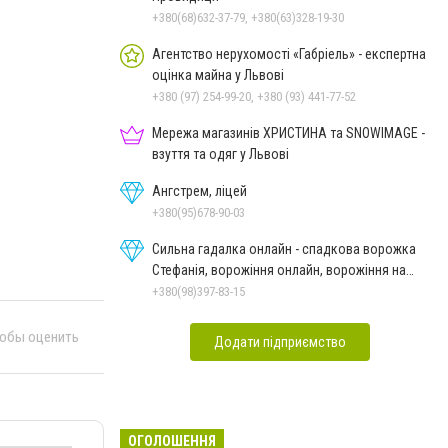
+380(68)632-37-79, +380(63)328-19-30
Агентство нерухомості «Габріель» - експертна
оцінка майна у Львові
+380 (97) 254-99-20, +380 (93) 441-77-52
Мережа магазинів ХРИСТИНА та SNOWIMAGE -
взуття та одяг у Львові
Ангстрем, ліцей
+380(95)678-90-03
Сильна гадалка онлайн - спадкова ворожка
Стефанія, ворожіння онлайн, ворожіння на
картах Таро
+380(98)397-83-15
тобы оценить
Додати підприємство
ОГОЛОШЕННЯ