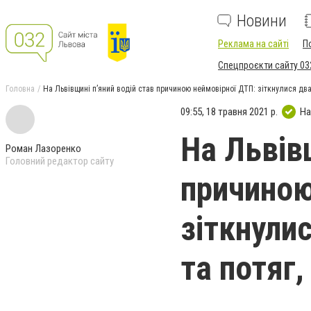
Новини
Реклама на сайті
П
Спецпроєкти сайту 03
Головна
На Львівщині пʼяний водій став причиною неймовірної ДТП: зіткнулися два
09:55, 18 травня 2021 р.
На
На Львів
Роман Лазоренко
Головний редактор сайту
причиною
зіткнули
та потяг,