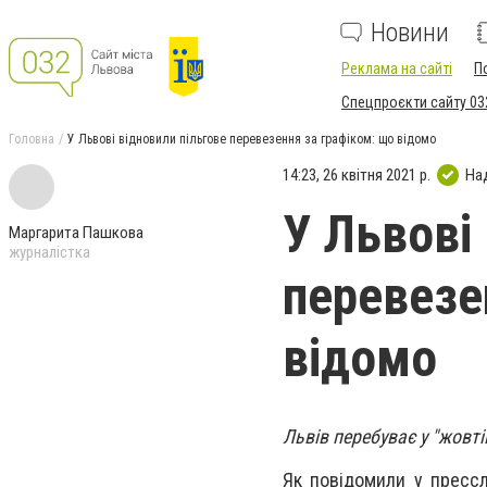
Новини
Реклама на сайті
П
Спецпроєкти сайту 03
Головна
У Львові відновили пільгове перевезення за графіком: що відомо
14:23, 26 квітня 2021 р.
На
У Львові
Маргарита Пашкова
журналістка
перевезе
відомо
Львів перебуває у "жовті
Як повідомили у пресс