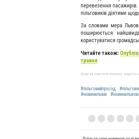
перевезення пасажирів. 
пільговиків діятиме щодн
За словами мера Львова
поширюється найшвидш
користуватися громадсь
Читайте також:
Опублік
травня
Якщо ви помітили помилку, виділіть нео
#пільговийпроїзд
#пільгови
#новинильвів
#новинильвов
Діліться цією новиною та підп