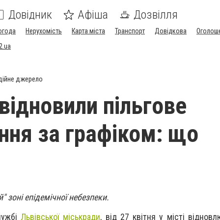
Довідник
Афіша
Дозвілля
огода
Нерухомість
Карта міста
Транспорт
Довідкова
Оголош
2.ua
дійне джерело
 відновили пільгове
ння за графіком: що
й" зоні епідемічної небезпеки.
лужбі
Львівської міськради
, від 27 квітня у місті віднов