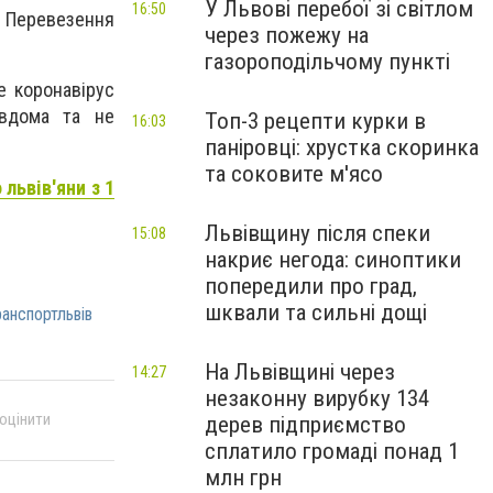
У Львові перебої зі світлом
16:50
С. Перевезення
через пожежу на
газороподільчому пункті
е коронавірус
 вдома та не
Топ-3 рецепти курки в
16:03
паніровці: хрустка скоринка
та соковите м'ясо
 львів'яни з 1
Львівщину після спеки
15:08
накриє негода: синоптики
попередили про град,
шквали та сильні дощі
анспортльвів
На Львівщині через
14:27
незаконну вирубку 134
 оцінити
дерев підприємство
сплатило громаді понад 1
млн грн