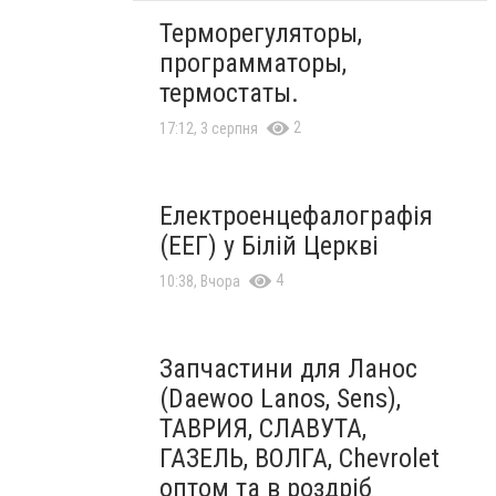
Терморегуляторы,
программаторы,
термостаты.
2
17:12, 3 серпня
Електроенцефалографія
(ЕЕГ) у Білій Церкві
4
10:38, Вчора
Запчастини для Ланос
(Daewoo Lanos, Sens),
ТАВРИЯ, СЛАВУТА,
ГАЗЕЛЬ, ВОЛГА, Chevrolet
оптом та в роздріб