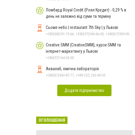
Ломбард Royal Credit (Роял Кредит) - 0,29 % в
день не залежно від суми та терміну
Сьоме небо | restaurant 7th Sky | у Львові
+380(68)391-75-66, +380(97)344-66-00, +380(67)909-00-50
Creative SMM (CreativeSMM), курси SMM та
інтернет-маркетингу у Львові
+380(97)164-05-00
Аквалаб, хімічна лабораторія
+380(67)443-87-77, +380 (32) 263-60-55
Додати підприємство
ОГОЛОШЕННЯ