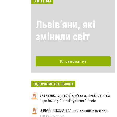
СПЕЦТЕМА
Львівʼяни, які
змінили світ
Всі матеріали тут
ПІДПРИЄМСТВА ЛЬВОВА
Вишиванки для всієї сім'ї та дитячий одяг від
виробника у Львові: гуртівня Piccolo
ОНЛАЙН ШКОЛА 977, дистанційне навчання
+380(99)150-09-77