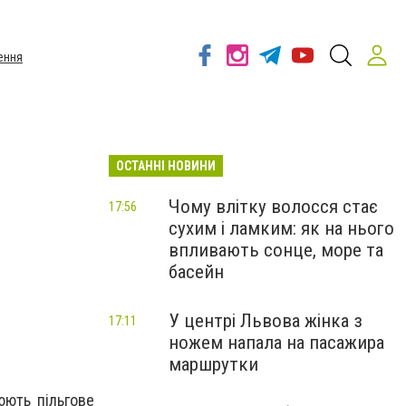
ення
ОСТАННІ НОВИНИ
Чому влітку волосся стає
17:56
сухим і ламким: як на нього
впливають сонце, море та
басейн
У центрі Львова жінка з
17:11
ножем напала на пасажира
маршрутки
люють пільгове