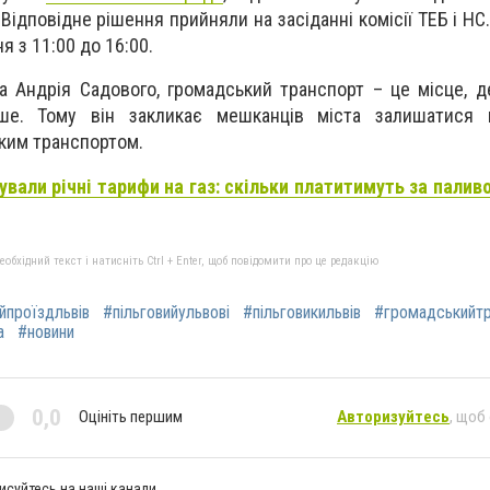
Відповідне рішення прийняли на засіданні комісії ТЕБ і Н
я з 11:00 до 16:00.
 Андрія Садового, громадський транспорт – це місце, д
е. Тому він закликає мешканців міста залишатися
ким транспортом.
ували річні тарифи на газ: скільки платитимуть за паливо
бхідний текст і натисніть Ctrl + Enter, щоб повідомити про це редакцію
йпроїздльвів
#пільговийульвові
#пільговикильвів
#громадськийтр
а
#новини
0,0
Оцініть першим
Авторизуйтесь
, щоб
исуйтесь на наші канали