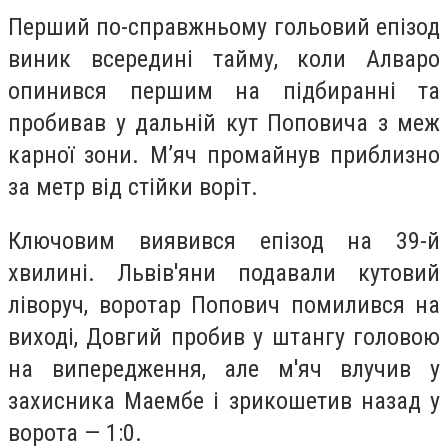
Перший по-справжньому гольовий епізод
виник всередині тайму, коли Алваро
опинився першим на підбиранні та
пробивав у дальній кут Поповича з меж
карної зони. М’яч промайнув приблизно
за метр від стійки воріт.
Ключовим виявився епізод на 39-й
хвилині. Львів'яни подавали кутовий
ліворуч, воротар Попович помилився на
виході, Довгий пробив у штангу головою
на випередження, але м'яч влучив у
захисника Маембе і зрикошетив назад у
ворота — 1:0.