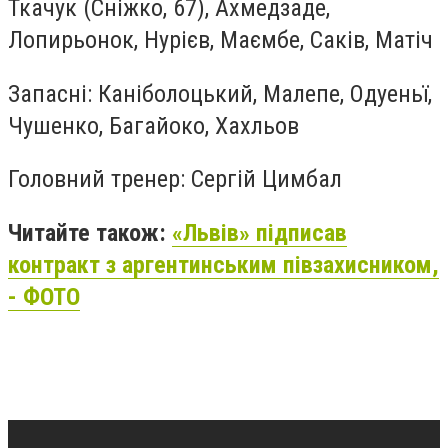
Ткачук (Сніжко, 67), Ахмедзаде,
Лопирьонок, Нурієв, Маємбе, Саків, Матіч
Запасні: Каніболоцький, Малепе, Одуеньї,
Чушенко, Багайоко, Хахльов
Головний тренер: Сергій Цимбал
Читайте також:
«Львів» підписав
контракт з аргентинським півзахисником,
- ФОТО