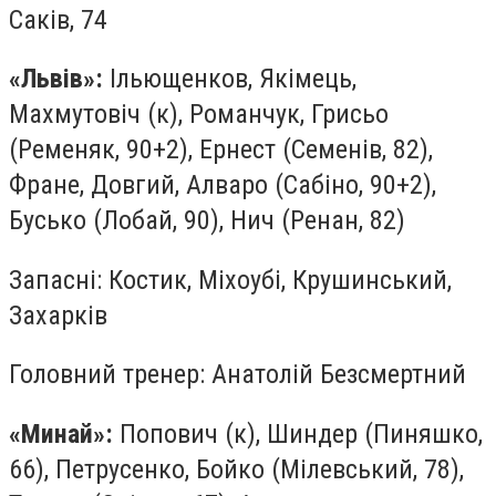
Саків, 74
«Львів»:
Ільющенков, Якімець,
Махмутовіч (к), Романчук, Грисьо
(Ременяк, 90+2), Ернест (Семенів, 82),
Фране, Довгий, Алваро (Сабіно, 90+2),
Бусько (Лобай, 90), Нич (Ренан, 82)
Запасні: Костик, Міхоубі, Крушинський,
Захарків
Головний тренер: Анатолій Безсмертний
«Минай»:
Попович (к), Шиндер (Пиняшко,
66), Петрусенко, Бойко (Мілевський, 78),