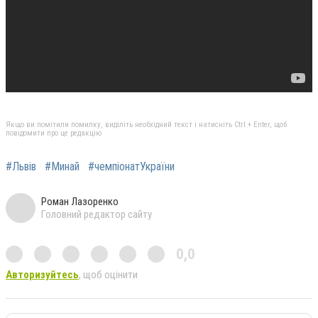
Якщо ви помітили помилку, виділіть необхідний текст і натисніть Ctrl + Enter, щоб
повідомити про це редакцію
#Львів
#Минай
#чемпіонатУкраїни
Роман Лазоренко
Головний редактор сайту
0,0
Авторизуйтесь
, щоб оцінити