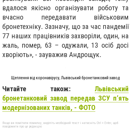
вдалося якісно організувати роботу та
вчасно передавати військовим
бронетехніку. Зазначу, що за час пандемії
77 наших працівників захворіли, один, на
жаль, помер, 63 – одужали, 13 осіб досі
хворіють», - зауважив Андрощук.
Щеплення від коронавірусу, Львівський бронетанковий завод
Читайте також:
Л
ьвівський
бронетанковий завод передав ЗСУ п’ять
модернізованих танків, - ФОТО
Якщо ви помітили помилку, виділіть необхідний текст і натисніть Ctrl + Enter, щоб
повідомити про це редакцію