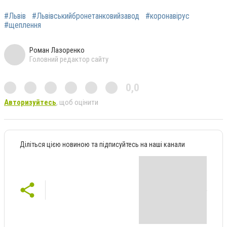
#Львів
#Львівськийбронетанковийзавод
#коронавірус
#щеплення
Роман Лазоренко
Головний редактор сайту
0,0
Авторизуйтесь
, щоб оцінити
Діліться цією новиною та підписуйтесь на наші канали