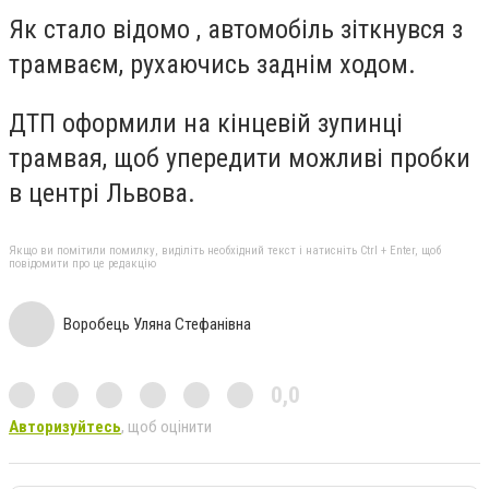
Як стало відомо , автомобіль зіткнувся з
трамваєм, рухаючись заднім ходом.
ДТП оформили на кінцевій зупинці
трамвая, щоб упередити можливі пробки
в центрі Львова.
Якщо ви помітили помилку, виділіть необхідний текст і натисніть Ctrl + Enter, щоб
повідомити про це редакцію
Воробець Уляна Стефанівна
0,0
Авторизуйтесь
, щоб оцінити