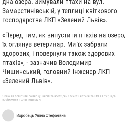
дна озера. Зимували птахи на вул.
Замарстинівській, у теплиці квіткового
господарства ЛКП «Зелений Львів».
«Перед тим, як випустити птахів на озеро,
їх оглянув ветеринар. Ми їх забрали
здорових, і повернули також здорових
птахів», - зазначив Володимир
Чишинський, головний інженер ЛКП
«Зелений Львів».
Якщо ви помітили помилку, виділіть необхідний текст і натисніть Ctrl + Enter, щоб
повідомити про це редакцію
Воробець Уляна Стефанівна