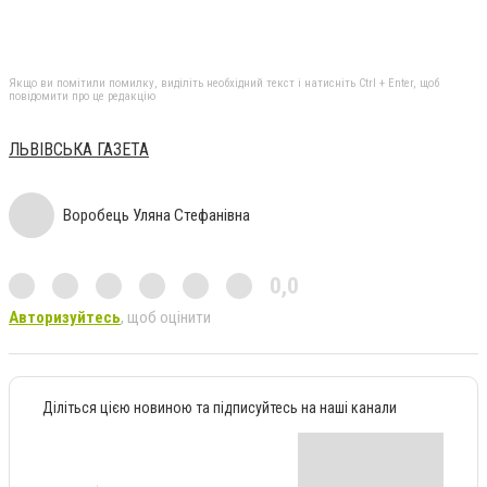
Якщо ви помітили помилку, виділіть необхідний текст і натисніть Ctrl + Enter, щоб
повідомити про це редакцію
ЛЬВІВСЬКА ГАЗЕТА
Воробець Уляна Стефанівна
0,0
Авторизуйтесь
, щоб оцінити
Діліться цією новиною та підписуйтесь на наші канали