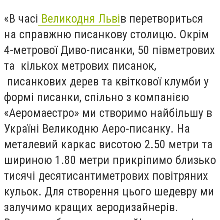
«В часі
Великодня Льві
в перетвориться
на справжню писанкову столицю. Окрім
4-метрової Диво-писанки, 50 півметрових
та кількох метрових писанок,
писанкових дерев та квіткової клумби у
формі писанки, спільно з компанією
«Аеромаестро» ми створимо найбільшу в
Україні Великодню Аеро-писанку. На
металевий каркас висотою 2.50 метри та
шириною 1.80 метри прикріпимо близько
тисячі десятисантиметрових повітряних
кульок. Для створення цього шедевру ми
залучимо кращих аеродизайнерів.