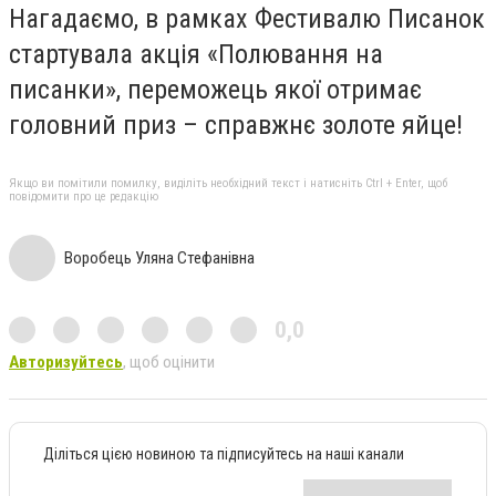
Нагадаємо, в рамках Фестивалю Писанок
стартувала акція «Полювання на
писанки», переможець якої отримає
головний приз – справжнє золоте яйце!
Якщо ви помітили помилку, виділіть необхідний текст і натисніть Ctrl + Enter, щоб
повідомити про це редакцію
Воробець Уляна Стефанівна
0,0
Авторизуйтесь
, щоб оцінити
Діліться цією новиною та підписуйтесь на наші канали