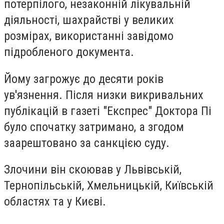
потерпiлого, незаконнiй лiкувальнiй
дiяльностi, шахрайствi у великих
розмiрах, використаннi завiдомо
пiдробленого документа.
Йому загрожує до десяти рокiв
ув'язнення. Після низки викривальних
публікацій в газеті "Експрес" Доктора Пі
було спочатку затримано, а згодом
заарештовано за санкцією суду.
Злочини вiн скоював у Львiвськiй,
Тернопiльськiй, Хмельницькiй, Київськiй
областях та у Києвi.