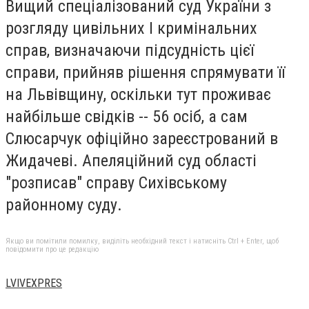
Вищий спецiалiзований суд України з
розгляду цивiльних I кримiнальних
справ, визначаючи пiдсуднiсть цiєї
справи, прийняв рiшення спрямувати її
на Львiвщину, оскiльки тут проживає
найбiльше свiдкiв -- 56 осiб, а сам
Слюсарчук офіційно зареєстрований в
Жидачевi. Апеляцiйний суд областi
"розписав" справу Сихiвському
районному суду.
Якщо ви помітили помилку, виділіть необхідний текст і натисніть Ctrl + Enter, щоб
повідомити про це редакцію
LVIVEXPRES