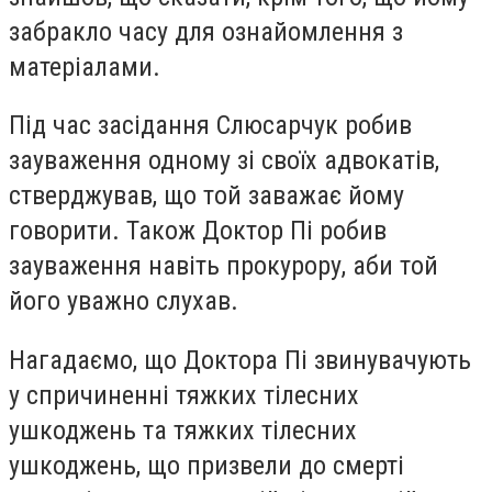
забракло часу для ознайомлення з
матеріалами.
Під час засідання Слюсарчук робив
зауваження одному зі своїх адвокатів,
стверджував, що той заважає йому
говорити. Також Доктор Пі робив
зауваження навіть прокурору, аби той
його уважно слухав.
Нагадаємо, що Доктора Пi звинувачують
у спричиненнi тяжких тiлесних
ушкоджень та тяжких тiлесних
ушкоджень, що призвели до смертi