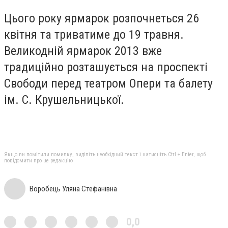
Цього року ярмарок розпочнеться 26
квітня та триватиме до 19 травня.
Великодній ярмарок 2013 вже
традиційно розташується на проспекті
Свободи перед театром Опери та балету
ім. С. Крушельницької.
Якщо ви помітили помилку, виділіть необхідний текст і натисніть Ctrl + Enter, щоб
повідомити про це редакцію
Воробець Уляна Стефанівна
0,0