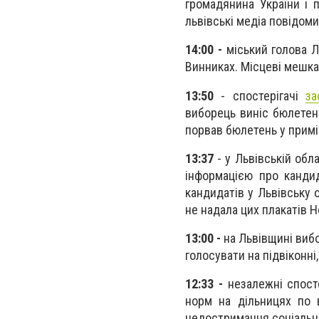
громадянина України і 
львівські медіа повідоми
14:00 -
міський голова 
Винниках. Місцеві мешка
13:50
- спостерігачі
за
виборець виніс бюлетень
порвав бюлетень у примі
13:37
- у Львівській обл
інформацією про кандид
кандидатів у Львівську 
не надала цих плакатів Н
13:00 -
на Львівщині виб
голосувати на підвіконні
12:33 -
незалежні спост
норм на дільницях по в
недостримання соціальної