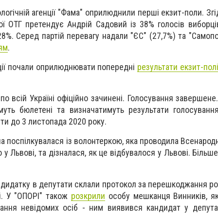
ологічній агенції "Фама" оприлюднили перші екзит-поли. Згі
ої ОТГ претендує Андрій Садовий із 38% голосів виборці
28%. Серед партій перевагу надали "ЄС" (27,7%) та "Самопо
ям
.
нції почали оприлюднювати попередні
результати екзит-пол
 по всій Україні офіційно зачинені. Голосування завершен
муть бюлетені та визначатимуть результати голосуванн
ти до 3 листопада 2020 року.
.ua поспілкувалася із волонтеркою, яка проводила Всенаро
 Львові, та дізналася, як це відбувалося у Львові. Більше
андидатку в депутати склали протокол за перешкоджання роб
і. У "ОПОРІ" також
розкрили
особу мешканця Винників, я
ння невідомих осіб - ним виявився кандидат у депутат