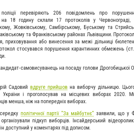
поліції перевіряють 206 повідомлень про порушенн
 на 18 годину склали 17 протоколів у Червонограді, С
кому, Жовківському, Самбірському, Буському та Стрийс
чаківському та Франківському районах Львівщини. Протокол
я, приховування або винесення за межі дільниці бюлетеня
протокол стосувався порушення карантинних обмежень (ст.
ди.
 кандидат-самовисуванець на посаду голови Дрогобицької 
дрій Садовий
вдруге прийшов
на виборчу дільницю. Цього
 України і проголосував на місцевих виборах 2020. Мі
рців менша, ніж на попередніх виборах.
осередку
політичної партії "За майбутнє"
заявили, що у Ф
 організували підкуп виборців. Інсайдерський відеоролик
ін доступний у коментарях під дописом.