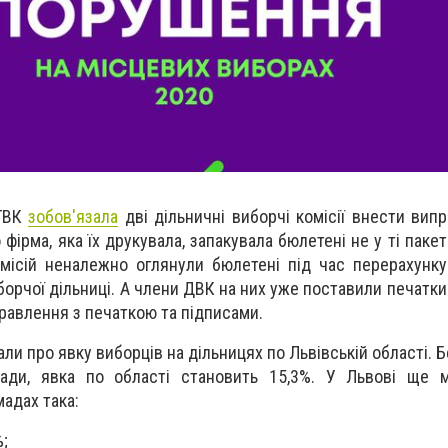
 ТВК
зобов'язала
дві дільничні виборчі комісії внести випр
фірма, яка їх друкувала, запакувала бюлетені не у ті паке
місій неналежно оглянули бюлетені під час перерахунку 
борчої дільниці. А члени ДВК на них уже поставили печатк
равлення з печаткою та підписами.
вали про явку виборців на дільницях по Львівській області. 
омади, явка по області становить 15,3%. У Львові ще 
мадах така:
%;