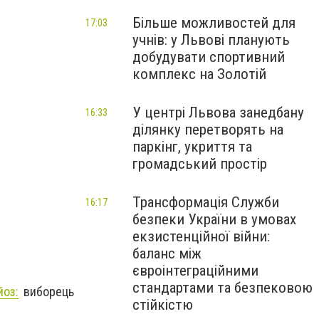
Більше можливостей для
17:03
учнів: у Львові планують
добудувати спортивний
комплекс на Золотій
У центрі Львова занедбану
16:33
ділянку перетворять на
паркінг, укриття та
громадський простір
Трансформація Служби
16:17
безпеки України в умовах
екзистенційної війни:
баланс між
євроінтеграційними
стандартами та безпековою
йоз:
виборець
стійкістю