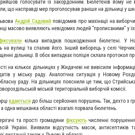
прийшов голосувати із закордонним. Бюлетенів йому не 
ли, що насправді мер проголосував раніше на дільниці у шко
Львова
Андрій Садовий
повідомив про махінації на виборчи
нці масово виявляють невідомих людей "прописаними" у їхн
фіксували
кілька випадків пошкодження бюлетені. У Но
 на вулиці та спалив його. Інший виборець у селі Черчик
щенні дільниці. В обох випадках поліція склала протокол п
асті на кількох дільницях у Жидачеві не вивісили інформаці
атів у міську раду. Аналогічна ситуація у Новому Розд
обласну раду. На дільницях пояснили це тим, що Стрийськ
овороздільській міській територіальній виборчій комісії.
орці
вдаються
до більш серйозних порушень. Так, дехто з г
, а одна мешканка області взагалі порвала бюлетень.
ерігачі та прості громадяни
фіксують
численні порушення
сій Україні. Виявили відсутність масок, антисептиків т
 дистанції також у Львові й області.