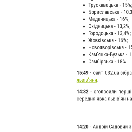
Трускавецька - 15%
Бориславська - 10,
Меденицька - 16%;
Східницька - 13,2%;
Городоцька - 13,4%;
Жовківська - 16%;
Новояворівська - 1
Кам'янка-Бузька - 1
Самбірська - 18%.
15:49 -
сайт 032.ua зібр
львів'яни
.
14:32
- оголосили перші 
середня явка львів'ян н
14:20
- Андрій Садовий 