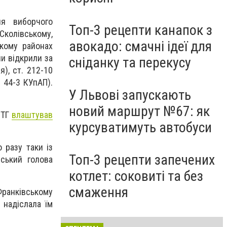
я виборчого
Топ-3 рецепти канапок з
колівському,
авокадо: смачні ідеї для
ькому районах
и відкрили за
сніданку та перекусу
), ст. 212-10
 44-3 КУпАП).
У Львові запускають
новий маршрут №67: як
ОТГ
влаштував
курсуватимуть автобуси
 разу таки із
Топ-3 рецепти запечених
ський голова
котлет: соковиті та без
смаження
ранківському
 надіслала їм