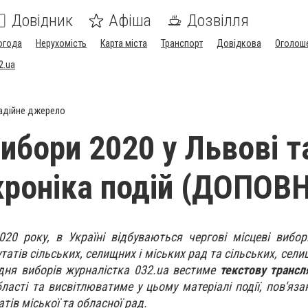
Довідник
Афіша
Дозвілля
огода
Нерухомість
Карта міста
Транспорт
Довідкова
Оголош
2.ua
адійне джерело
вибори 2020 у Львові т
 хроніка подій (ДОПОВ
20 року, в Україні відбуваються чергові місцеві вибо
атів сільських, селищних і міських рад та сільських, сели
 дня виборів журналістка 032.ua вестиме
текстову трансл
ласті та висвітлюватиме у цьому матеріалі події, пов'яза
атів міської та обласної рад.