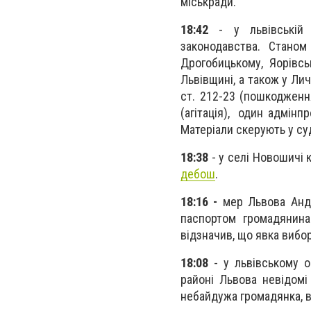
міськради.
18:42
- у львівській 
законодавства. Станом
Дрогобицькому, Яорівсь
Львівщині, а також у Ли
ст. 212-23 (пошкодженн
(агітація), один адмін
Матеріали скерують у су
18:38
- у селі Новошичі
дебош
.
18:16 -
мер Львова Ан
паспортом громадянина
відзначив, що явка вибо
18:08
- у львівському 
районі Львова невідомі
небайдужа громадянка, в