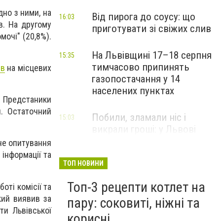
дно з ними, на
Від пирога до соусу: що
16:03
в. На другому
приготувати зі свіжих слив
мочі" (20,8%).
На Львівщині 17–18 серпня
15:35
тимчасово припинять
ів
на місцевих
газопостачання у 14
населених пунктах
е. Предстаники
я. Остаточний
Побили, зламали ніс і
15:03
викрали гроші: у Львові
затримали підозрюваних у
дне опитування
розбої
 інформації та
ТОП НОВИНИ
Топ-3 рецепти котлет на
оті комісії та
кий виявив за
пару: соковиті, ніжні та
и Львівської
корисні