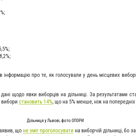
;
3%;
5,5%;
8,2%;
ав інформацію про те, як голосували у день місцевих вибо
дані щодо явки виборців на дільниці. За результатами ста
а вибори
становить 14%
, що на 5% менше, ніж на попередніх
Дільниця у Львові, фото ОПОРИ
заявив, що
не зміг проголосувати
на виборчій дільниці, бо з