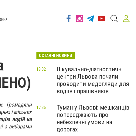
ення
ОСТАННІ НОВИНИ
а
Лікувально-діагностичні
18:02
центри Львова почали
НЕНО)
проводити медогляди для
водіїв і працівників
ри. Громадяни
Туман у Львові: мешканців
17:36
щних і міських
попереджають про
яцію подій на
небезпечні умови на
ні з виборами
дорогах