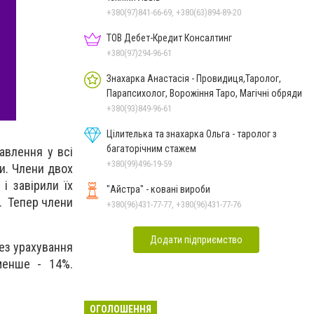
+380(97)841-66-69, +380(63)894-89-20
ТОВ Дебет-Кредит Консалтинг
+380(97)294-96-61
Знахарка Анастасія - Провидиця,Таролог,
Парапсихолог, Ворожіння Таро, Магічні обряди
+380(93)849-96-61
Цілителька та знахарка Ольга - таролог з
багаторічним стажем
авлення у всі
+380(99)496-19-59
ти. Члени двох
і завірили їх
"Айстра" - ковані вироби
и. Тепер члени
+380(96)431-77-77, +380(96)431-77-76
Додати підприємство
Без урахування
менше - 14%.
ОГОЛОШЕННЯ