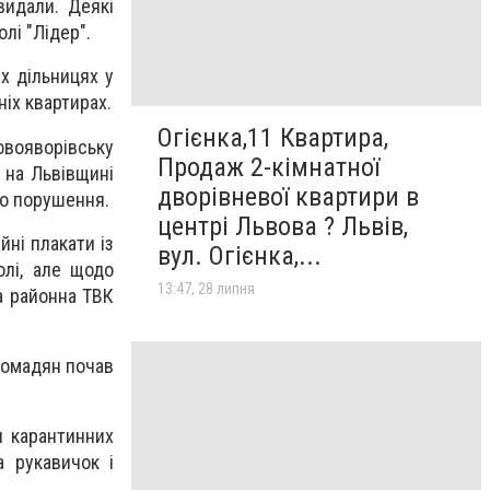
видали. Деякі
лі "Лідер".
х дільницях у
іх квартирах.
Огієнка,11 Квартира,
вояворівську
Продаж 2-кімнатної
 на Львівщині
дворівневої квартири в
ро порушення.
центрі Львова ? Львів,
йні плакати із
вул. Огієнка,...
олі, але щодо
13:47, 28 липня
а районна ТВК
ромадян почав
 карантинних
а рукавичок і