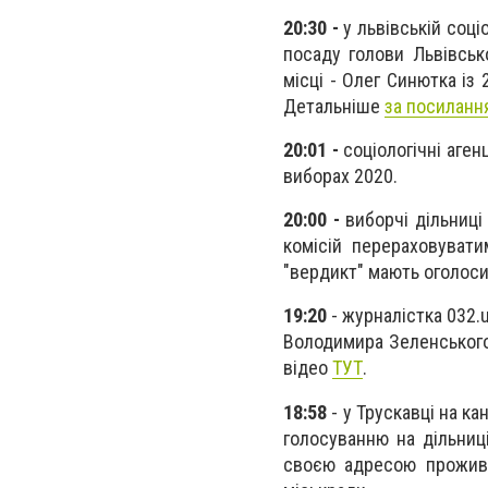
20:30 -
у львівській соці
посаду голови Львівськ
місці - Олег Синютка із 
Детальніше
за посиланн
20:01 -
соціологічні аге
виборах 2020.
20:00 -
виборчі дільниці
комісій перераховувати
"вердикт" мають оголоси
19:20
- журналістка 032
Володимира Зеленського у
відео
ТУТ
.
18:58
- у Трускавці на к
голосуванню на дільниц
своєю адресою прожива