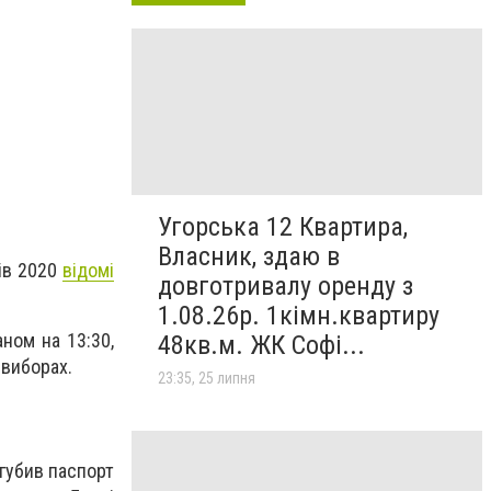
Угорська 12 Квартира,
Власник, здаю в
рів 2020
відомі
довготривалу оренду з
1.08.26р. 1кімн.квартиру
ном на 13:30,
48кв.м. ЖК Софі...
 виборах.
23:35, 25 липня
агубив паспорт