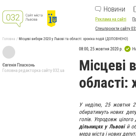
Новини
Реклама на сайті
П
Спецпроєкти сайту 03
Головна
Місцеві вибори 2020 у Львові та області: хроніка подій (ДОПОВНЕНО)
08:00, 25 жовтня 2020 р.
Н
Місцеві 
Євгенія Пласконь
Головна редакторка сайту 032.ua
області:
У неділю, 25 жовтня 20
обиратимуть нових депут
голів. Упродовж цілого
дільницях у Львові
й об
мера міста і нових депут