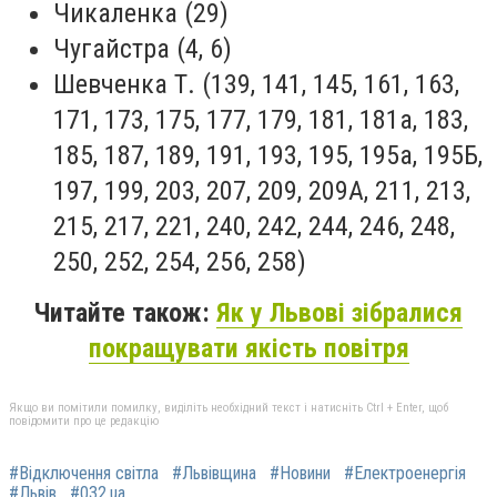
Чикаленка (29)
Чугайстра (4, 6)
Шевченка Т. (139, 141, 145, 161, 163,
171, 173, 175, 177, 179, 181, 181а, 183,
185, 187, 189, 191, 193, 195, 195а, 195Б,
197, 199, 203, 207, 209, 209А, 211, 213,
215, 217, 221, 240, 242, 244, 246, 248,
250, 252, 254, 256, 258)
Читайте також:
Як у Львові зібралися
покращувати якість повітря
Якщо ви помітили помилку, виділіть необхідний текст і натисніть Ctrl + Enter, щоб
повідомити про це редакцію
#Відключення світла
#Львівщина
#Новини
#Електроенергія
#Львів
#032.ua