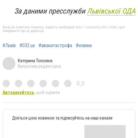
За даними пресслужби
Львівської ОДА
Якщо ви помітили помилку, виділіть необхідний текст і натисніть Ctrl + Enter, щоб
повідомити про це редакцію
#Львів
#032.ua
#авіакатастрофа
#новини
Катерина Тополюк
Випускова редакторка
0,0
Авторизуйтесь
, щоб оцінити
Діліться цією новиною та підписуйтесь на наші канали