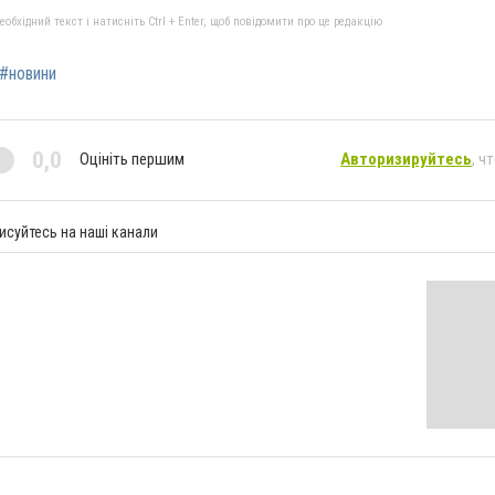
бхідний текст і натисніть Ctrl + Enter, щоб повідомити про це редакцію
#новини
0,0
Оцініть першим
Авторизируйтесь
, ч
исуйтесь на наші канали