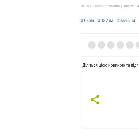
Якщо ви помітили помилку, виділіть нео
#Львів
#032.ua
#іменини
Діліться цією новиною та підп