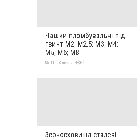
Чашки пломбувальні під
гвинт М2; М2,5; М3; М4;
М5; М6; М8
11
05:11, 28 липня
Зерносховища сталеві