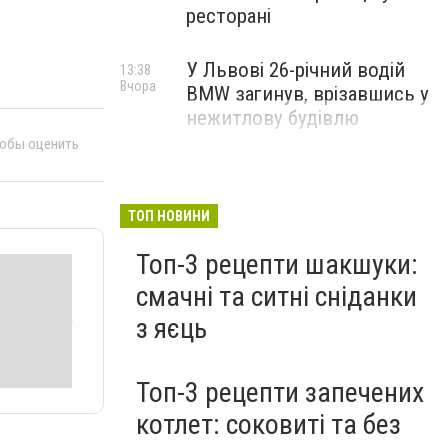
ресторані
У Львові 26-річний водій
13:38
Вчора
BMW загинув, врізавшись у
нежитлову будівлю
тобы оценить
ТОП НОВИНИ
Топ-3 рецепти шакшуки:
смачні та ситні сніданки
з яєць
Топ-3 рецепти запечених
котлет: соковиті та без