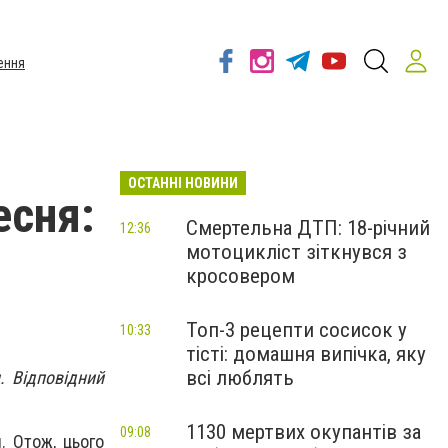
ення
ОСТАННІ НОВИНИ
есня:
Смертельна ДТП: 18-річний
12:36
мотоцикліст зіткнувся з
кросовером
Топ-3 рецепти сосисок у
10:33
тісті: домашня випічка, яку
всі люблять
. Відповідний
1130 мертвих окупантів за
09:08
. Отож, цього