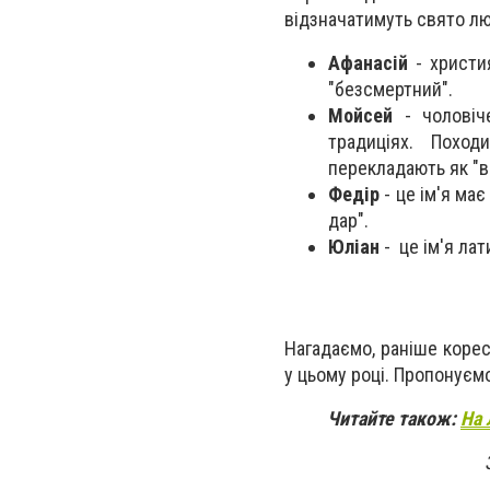
відзначатимуть свято лю
Афанасій
- христия
"безсмертний".
Мойсей
- чоловіч
традиціях. Похо
перекладають як "в
Федір
- це ім'я ма
дар".
Юліан
- це ім'я ла
Нагадаємо, раніше коре
у цьому році. Пропонуєм
Читайте також:
На 