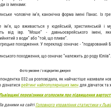
ди із іменами:
нське чоловіче ім'я, канонічна форма імені Панас. Із гре
е ім
'
я
, що вживається у юдейській, християнській і м
дить від івр. "Моше" - давньоєврейського
імені
, як
ийнятий з води" або "той, що пливе".
є грецьке походження. У перекладі означає - "подарований 
тинського походження, що означає "належить до роду Юліїв"
Фото умовне / з відкритих джерел
спондентка 032.ua розповідала, як найчастіше називали н
о дізнатися
рейтинг найпопулярніших імен
для дівчаток та 
Львівщині перевізники оголосили про підвищення вартості
За даними на сайті
Головного управління статистики у Льві