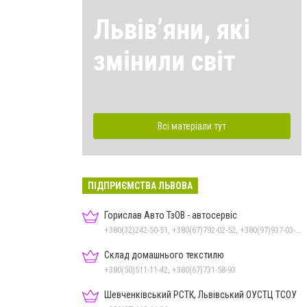
Львівʼяни, які
змінили світ
Всі матеріали тут
ПІДПРИЄМСТВА ЛЬВОВА
Горислав Авто ТзОВ - автосервіс
+380(32)242-50-51, +380(67)792-02-52, +380(97)937-03-55
Склад домашнього текстилю
+380(50)511-11-42, +380(67)731-58-93
Шевченківський РСТК, Львівський ОУСТЦ ТСОУ