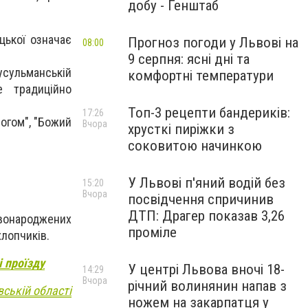
добу - Генштаб
цької означає
Прогноз погоди у Львові на
08:00
9 серпня: ясні дні та
усульманській
комфортні температури
е традиційно
Топ-3 рецепти бандериків:
17:26
Богом", "Божий
Вчора
хрусткі пиріжки з
соковитою начинкою
.
У Львові п'яний водій без
15:20
Вчора
посвідчення спричинив
ДТП: Драгер показав 3,26
овонароджених
проміле
хлопчиків.
 проїзду
У центрі Львова вночі 18-
14:29
Вчора
річний волинянин напав з
вській області
ножем на закарпатця у