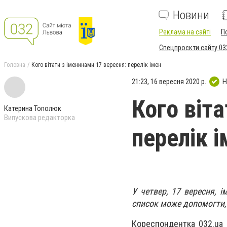
Новини
Реклама на сайті
П
Спецпроєкти сайту 03
Головна
Кого вітати з іменинами 17 вересня: перелік імен
21:23, 16 вересня 2020 р.
Н
Кого віта
Катерина Тополюк
Випускова редакторка
перелік і
У четвер, 17 вересня, 
список може допомогти,
Кореспондентка 032.ua 