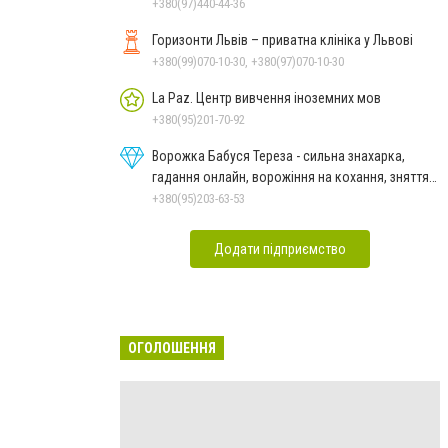
+380(97)440-44-36
Горизонти Львів – приватна клініка у Львові
+380(99)070-10-30, +380(97)070-10-30
La Paz. Центр вивчення іноземних мов
+380(95)201-70-92
Ворожка Бабуся Тереза - сильна знахарка,
гадання онлайн, ворожіння на кохання, зняття
порчі
+380(95)203-63-53
Додати підприємство
ОГОЛОШЕННЯ