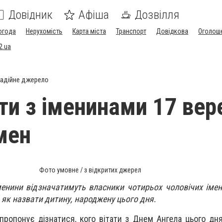
Довідник
Афіша
Дозвілля
огода
Нерухомість
Карта міста
Транспорт
Довідкова
Оголош
2.ua
адійне джерело
ти з іменинами 17 вер
мен
Фото умовне / з відкритих джерел
іменини відзначатимуть власники чотирьох чоловічих імен
 як назвати дитину, народжену цього дня.
пропонує дізнатися, кого вітати з Днем Ангела цього дня