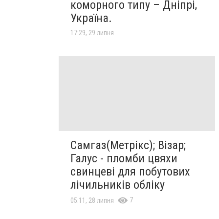
коморного типу – Дніпрі,
Україна.
17:29, 29 липня
Самгаз(Метрікс); Візар;
Галус - пломби цвяхи
свинцеві для побутових
лічильників обліку
7
05:11, 28 липня