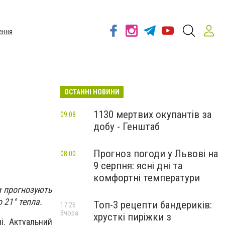
ення
ОСТАННІ НОВИНИ
1130 мертвих окупантів за
09:08
добу - Генштаб
Прогноз погоди у Львові на
08:00
9 серпня: ясні дні та
комфортні температури
и прогнозують
 21° тепла.
Топ-3 рецепти бандериків:
17:26
Вчора
хрусткі пиріжки з
і. Актуальний