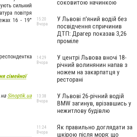
соковитою начинкою
озують сильний
атура повітря
У Львові п'яний водій без
15:20
ежах 16 - 19°
Вчора
посвідчення спричинив
ДТП: Драгер показав 3,26
проміле
Ореспондентка
У центрі Львова вночі 18-
14:29
Вчора
річний волинянин напав з
ножем на закарпатця у
ння сімейної
ресторані
У Львові 26-річний водій
 на
Sinoptik.ua
13:38
Вчора
BMW загинув, врізавшись у
нежитлову будівлю
Як правильно доглядати за
11:24
Вчора
шкірою після моря: що