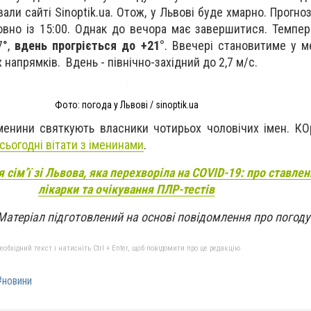
вали сайті Sinoptik.ua. Отож, у Львові буде хмарно. Прогн
товно із 15:00. Однак до вечора має завершитися. Темпер
7°,
вдень прогріється до +21°
. Ввечері становитиме у м
х напрямків. Вдень - північно-західний до 2,7 м/с.
Фото: погода у Львові / sinoptik.ua
менини святкують власники чотирьох чоловічих імен. К
 сьогодні вітати з іменинами
.
я сім’ї зі Львова, яка перехворіла на COVID-19: про ставле
лікарки та очікування ПЛР-тестів
Матеріал підготовлений на основі повідомлення про погоду
бхідний текст і натисніть Ctrl + Enter, щоб повідомити про це редакцію
#новини