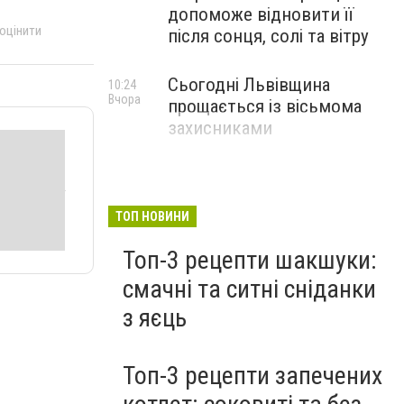
допоможе відновити її
 оцінити
після сонця, солі та вітру
Сьогодні Львівщина
10:24
Вчора
прощається із вісьмома
захисниками
ТОП НОВИНИ
Топ-3 рецепти шакшуки:
смачні та ситні сніданки
з яєць
Топ-3 рецепти запечених