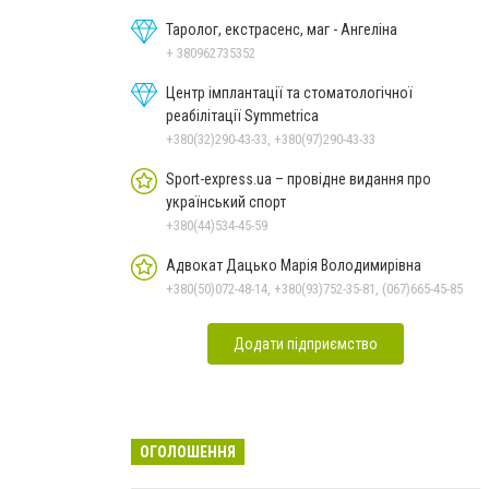
Таролог, екстрасенс, маг - Ангеліна
+ 380962735352
Центр імплантації та стоматологічної
реабілітації Symmetrica
+380(32)290-43-33, +380(97)290-43-33
Sport-express.ua – провідне видання про
український спорт
+380(44)534-45-59
Адвокат Дацько Марія Володимирівна
+380(50)072-48-14, +380(93)752-35-81, (067)665-45-85
Додати підприємство
ОГОЛОШЕННЯ