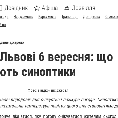
Довідник
Афіша
Дозвілля
огода
Нерухомість
Карта міста
Транспорт
Довідкова
Оголош
2.ua
дійне джерело
 Львові 6 вересня: що
ють синоптики
Фото: з відкритих джерел
Львові впродовж дня очікується похмура погода. Синоптик
аксимальна температура повітря цього дня становитиме до
понує дізнатися, яку погоду очікуватися жителям сьогодн