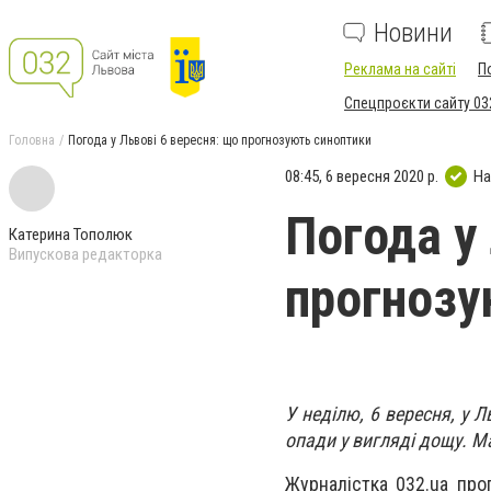
Новини
Реклама на сайті
П
Спецпроєкти сайту 03
Головна
Погода у Львові 6 вересня: що прогнозують синоптики
08:45, 6 вересня 2020 р.
На
Погода у
Катерина Тополюк
Випускова редакторка
прогнозу
У неділю, 6 вересня, у 
опади у вигляді дощу. М
Журналістка 032.ua про