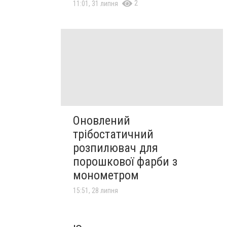
2
11:01, 31 липня
Оновлений
трібостатичний
розпилювач для
порошкової фарби з
монометром
15:51, 28 липня