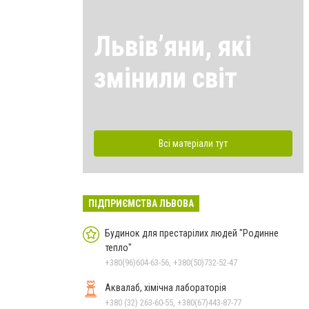
Львівʼяни, які
змінили світ
Всі матеріали тут
ПІДПРИЄМСТВА ЛЬВОВА
Будинок для престарілих людей "Родинне
тепло"
+380(96)604-63-56, +380(50)732-52-47
Аквалаб, хімічна лабораторія
+380 (32) 263-60-55, +380(67)443-87-77