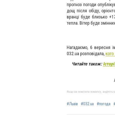
прогноз погоди опубліку
дощ після обіду, орієн
вранці буде близько +1
тепла. Вітер буде змінни
Нагадаємо, 6 вересня і
032.ua розповідала,
кого
Читайте також:
Історі
Якщо ви помітили помилку, виділіть нео
#Львів
#032.ua
#погода