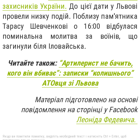
захисників України.
До цієї дати у Львові
провели низку подій. Поблизу пам'ятника
Тарасу Шевченкові о 16:00 відбулася
поминальна молитва за воїнів, що
загинули біля Іловайська.
Читайте також:
“Артилерист не бачить,
кого він вбиває”: записки “колишнього”
АТОвця зі Львова
Матеріал підготовлено на основі
повідомлення на сторінці у Facebook
Леоніда Федевича.
Якщо ви помітили помилку, виділіть необхідний текст і натисніть Ctrl + Enter, щоб