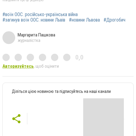
повідомити про це редакцію
#воїн ООС. російсько-українська війна
#загинув воїн ООС. новини Львів
#новини Львова
#Дрогобич
Маргарита Пашкова
журналістка
0,0
Авторизуйтесь
, щоб оцінити
Діліться цією новиною та підписуйтесь на наші канали