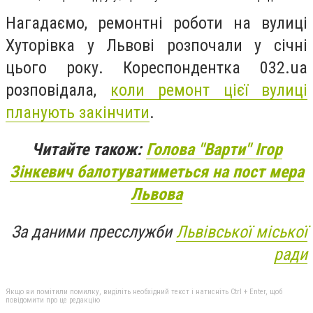
Нагадаємо, ремонтні роботи на вулиці
Хуторівка у Львові розпочали у січні
цього року. Кореспондентка 032.ua
розповідала,
коли ремонт цієї вулиці
плану
ють закінчити
.
Читайте також:
Голова "Варти" Ігор
Зінкевич балотуватиметься на пост мера
Львова
За даними пресслужби
Львівської міської
ради
Якщо ви помітили помилку, виділіть необхідний текст і натисніть Ctrl + Enter, щоб
повідомити про це редакцію