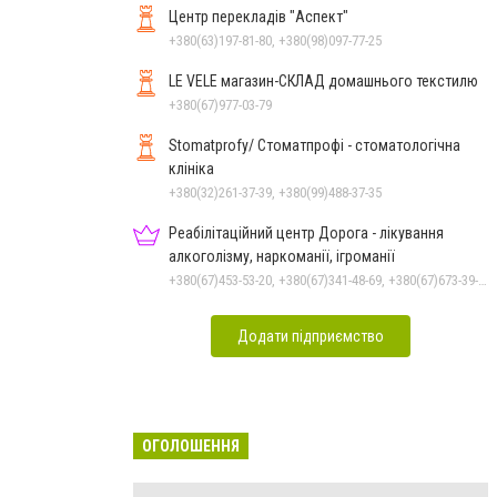
Центр перекладів "Аспект"
+380(63)197-81-80, +380(98)097-77-25
LE VELE магазин-СКЛАД домашнього текстилю
+380(67)977-03-79
Stomatprofy/ Стоматпрофі - стоматологічна
клініка
+380(32)261-37-39, +380(99)488-37-35
Реабілітаційний центр Дорога - лікування
алкоголізму, наркоманії, ігроманії
+380(67)453-53-20, +380(67)341-48-69, +380(67)673-39-78, +380(97)752-00-20
Додати підприємство
ОГОЛОШЕННЯ