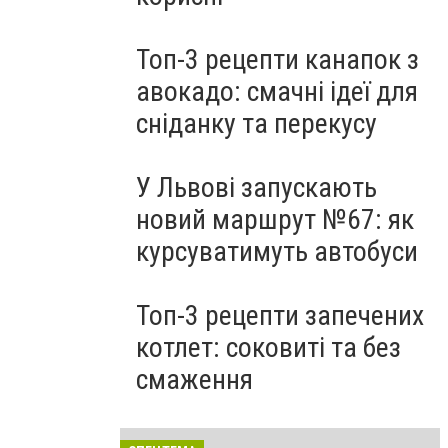
Топ-3 рецепти канапок з
авокадо: смачні ідеї для
сніданку та перекусу
У Львові запускають
новий маршрут №67: як
курсуватимуть автобуси
Топ-3 рецепти запечених
котлет: соковиті та без
смаження