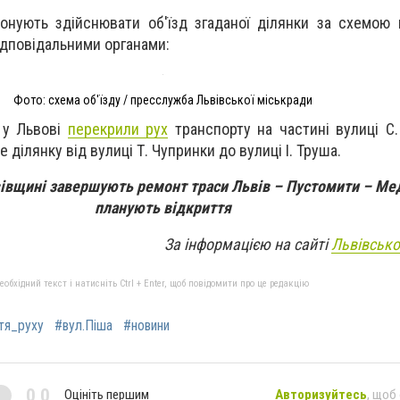
онують здійснювати об'їзд згаданої ділянки за схемою
відповідальними органами:
Фото: схема об'їзду / пресслужба Львівської міськради
 у Львові
перекрили рух
транспорту на частині вулиці С.
 ділянку від вулиці Т. Чупринки до вулиці І. Труша.
івщині завершують ремонт траси Львів – Пустомити – Мед
планують відкриття
За інформацією на сайті
Львівсько
бхідний текст і натисніть Ctrl + Enter, щоб повідомити про це редакцію
тя_руху
#вул.Піша
#новини
0,0
Оцініть першим
Авторизуйтесь
, щоб