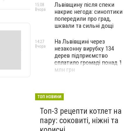
Львівщину після спеки
15:08
Вчора
накриє негода: синоптики
попередили про град,
шквали та сильні дощі
На Львівщині через
14:27
Вчора
незаконну вирубку 134
дерев підприємство
сплатило громаді понад 1
млн грн
ТОП НОВИНИ
Топ-3 рецепти котлет на
пару: соковиті, ніжні та
корисні