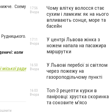
 нижче. Схему
Чому влітку волосся стає
17:56
Вчора
сухим і ламким: як на нього
впливають сонце, море та
басейн
 Рудницького.
У центрі Львова жінка з
17:11
Вчора
ножем напала на пасажира
маршрутки
еничі: коли
У Львові перебої зі світлом
16:50
ї міської ради
Вчора
через пожежу на
газороподільчому пункті
Топ-3 рецепти курки в
16:03
Вчора
паніровці: хрустка скоринка
та соковите м'ясо
 оцінити