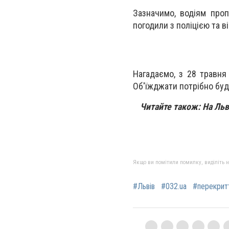
Зазначимо, в
одіям проп
погодили з поліцією та 
Нагадаємо, з 28 травня
Об'їжджати потрібно буде
Читайте також: На Льв
Якщо ви помітили помилку, виділіть нео
#Львів
#032.ua
#перекрит