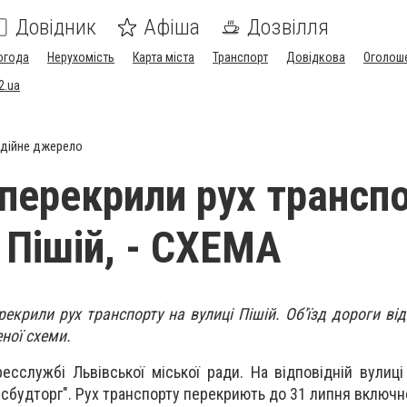
Довідник
Афіша
Дозвілля
огода
Нерухомість
Карта міста
Транспорт
Довідкова
Оголош
2.ua
дійне джерело
 перекрили рух трансп
 Пішій, - СХЕМА
рекрили рух транспорту на вулиці Пішій. Об'їзд дороги ві
еної схеми.
есслужбі Львівської міської ради. На відповідній вулиц
сбудторг". Рух транспорту перекриють до 31 липня включн