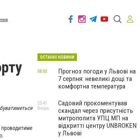
ення
ОСТАННІ НОВИНИ
орту
Прогноз погоди у Львові на
08:00
7 серпня: невеликі дощі та
комфортна температура
Садовий прокоментував
23:41
дбуватиметься
Вчора
скандал через присутність
митрополита УПЦ МП на
відкритті центру UNBROKEN
і проводитиме
у Львові
о.