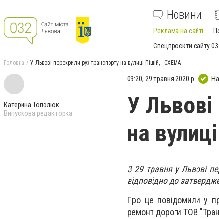
Новини
Реклама на сайті
П
Спецпроєкти сайту 03
Головна
У Львові перекрили рух транспорту на вулиці Пішій, - СХЕМА
09:20, 29 травня 2020 р.
На
У Львові
Катерина Тополюк
Випускова редакторка
на вулиці
З 29 травня у Львові пе
відповідно до затвердж
Про це повідомили у пр
ремонт дороги ТОВ "Тран