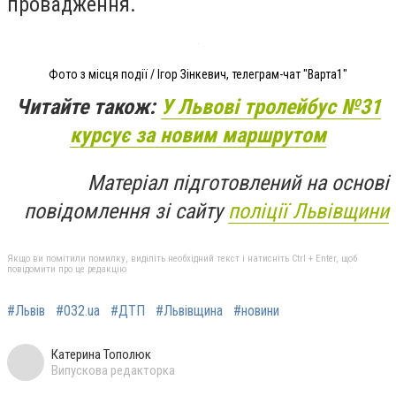
провадження.
Фото з місця події / Ігор Зінкевич, телеграм-чат "Варта1"
Читайте також:
У Львові тролейбус №31
курсує за новим маршрутом
Матеріал підготовлений на основі
повідомлення зі сайту
поліції Львівщини
Якщо ви помітили помилку, виділіть необхідний текст і натисніть Ctrl + Enter, щоб
повідомити про це редакцію
#Львів
#032.ua
#ДТП
#Львівщина
#новини
Катерина Тополюк
Випускова редакторка