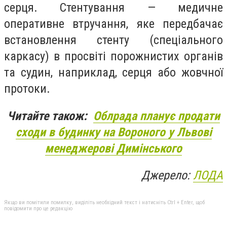
серця.
Стентування
— медичне
оперативне втручання, яке передбачає
встановлення стенту (спеціального
каркасу) в просвіті порожнистих органів
та судин, наприклад, серця або жовчної
протоки.
Читайте також:
Облрада планує продати
сходи в будинку на Вороного у Львові
менеджерові Димінського
Джерело:
ЛОДА
Якщо ви помітили помилку, виділіть необхідний текст і натисніть Ctrl + Enter, щоб
повідомити про це редакцію