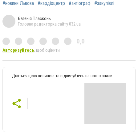
#новини Львова
#кардіоцентр
#ангіограф
#закупівлі
Євгенія Пласконь
Головна редакторка сайту 032.ua
0,0
Авторизуйтесь
, щоб оцінити
Діліться цією новиною та підписуйтесь на наші канали