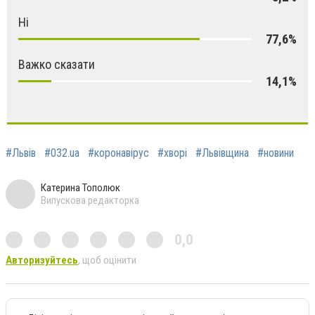
Ні
77,6%
Важко сказати
14,1%
#Львів
#032.ua
#коронавірус
#хворі
#Львівщина
#новини
Катерина Тополюк
Випускова редакторка
0,0
Авторизуйтесь
, щоб оцінити