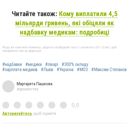
Читайте також:
Кому виплатили 4,5
мільярди гривень, які обіцяли як
надбавку медикам: подробиці
Якщо ви помітили помилку, виділіть необхідний текст і натисніть Ctrl + Enter, щоб
повідомити про це редакцію
#надбавки
#медики
#лікарі
#300% окладу
#зарплата медиків
#Львів
#Україна
#МОЗ
#Максим Степанов
Маргарита Пашкова
журналістка
0,0
Авторизуйтесь
, щоб оцінити