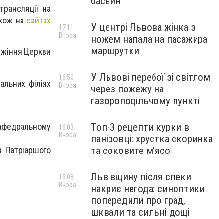
басейн
трансляції на
акож на
сайтах
У центрі Львова жінка з
17:11
Вчора
ножем напала на пасажира
маршрутки
ужіння Церкви
У Львові перебої зі світлом
16:50
нальних філіях
Вчора
через пожежу на
газороподільчому пункті
 кафедральному
Топ-3 рецепти курки в
16:03
Вчора
паніровці: хрустка скоринка
з Патріаршого
та соковите м'ясо
Львівщину після спеки
15:08
Вчора
накриє негода: синоптики
попередили про град,
шквали та сильні дощі