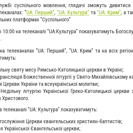
ужбі суспільного мовлення, глядачі зможуть дивитися 
леканалах: "
UA: Перший"
,
"UA: Культура"
та
"UA: Крим"
, а т
альних платформах "Суспільного"
 10:00 на телеканалі "UA:Культура" показуватимуть Богосл
.
на телеканалах "UA: Перший", "UA: Крим" та на всіх регіо
тимуть:
ільну святу месу Римсько-Католицької церкви в Україні;
 трансляція Божественної літургії у Свято-Михайлівському
ї Церкви України та всеукраїнської молитви;
 Недільну літургію Української Греко-Католицької церкви 
 Христового.
а телеканалі "UA: Культура" показуватимуть:
огослужіння Церкви євангельських християн-баптистів;
я Української Євангельської церкви;