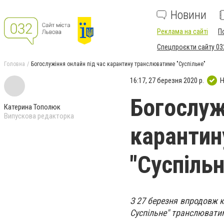
Новини
Реклама на сайті
П
Спецпроєкти сайту 03
Головна
Богослужіння онлайн під час карантину транслюватиме "Суспільне"
16:17, 27 березня 2020 р.
Н
Богослуж
Катерина Тополюк
Випускова редакторка
карантин
"Суспільн
З 27 березня впродовж к
Суспільне" транслюватим