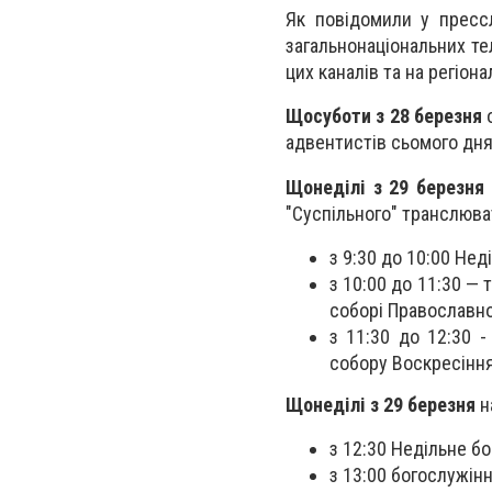
Як повідомили у прессл
загальнонаціональних те
цих каналів та на регіон
Щосуботи з 28 березня
о
адвентистів сьомого дня
Щонеділі з 29 березня
"Суспільного" транслюва
з 9:30 до 10:00 Нед
з 10:00 до 11:30 —
соборі Православно
з 11:30 до 12:30 -
собору Воскресіння
Щонеділі з 29 березня
н
з 12:30 Недільне б
з 13:00 богослужінн