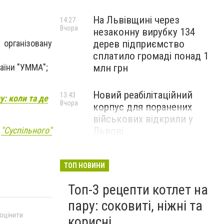
На Львівщині через
14:27
Вчора
незаконну вирубку 134
дерев підприємство
 організовану
сплатило громаді понад 1
млн грн
раїни "УММА";
Новий реабілітаційний
13:43
у: коли та де
Вчора
корпус для поранених
військових відкрили у
Львові
а
"Суспільного"
ТОП НОВИНИ
Топ-3 рецепти котлет на
пару: соковиті, ніжні та
 оцінити
корисні