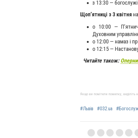
з 13:30 — богослужі
Щоп’ятниці з 3 квітня
на
о 10:00 — П'ятнич
Духовним управлін
о 12:00 — намаз і 
о 12:15 — Настанов
Читайте також:
Оперний
Якщо ви помітили помилку, виділіть нео
#Львів
#032.ua
#Богослуж