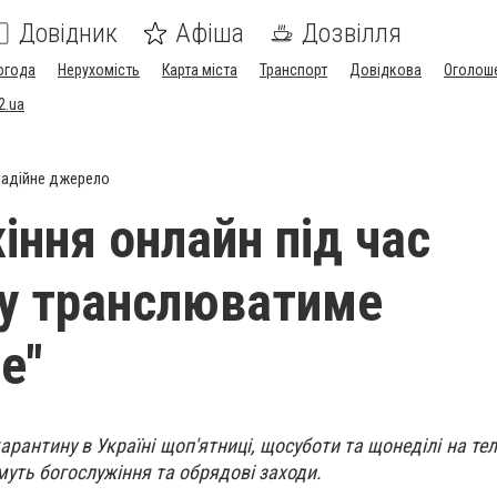
Довідник
Афіша
Дозвілля
огода
Нерухомість
Карта міста
Транспорт
Довідкова
Оголош
2.ua
адійне джерело
іння онлайн під час
у транслюватиме
е"
арантину в Україні щоп'ятниці, щосуботи та щонеділі на те
уть богослужіння та обрядові заходи.