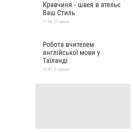
Кравчиня - швея в ательє
Ваш Стиль
11:04, 27 липня
Робота вчителем
англійської мови у
Таїланді
14:47, 2 серпня