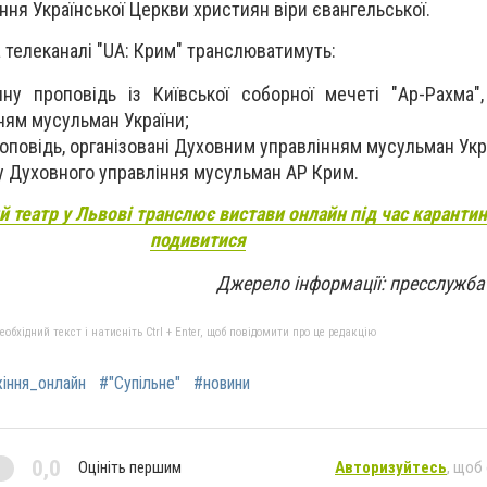
ння Української Церкви християн віри євангельської.
 телеканалі "UA: Крим" транслюватимуть:
ну проповідь із Київської соборної мечеті "Ар-Рахма",
ням мусульман України;
проповідь, організовані Духовним управлінням мусульман Ук
у Духовного управління мусульман АР Крим.
 театр у Львові транслює вистави онлайн під час карантин
подивитися
Джерело інформації: пресслужб
бхідний текст і натисніть Ctrl + Enter, щоб повідомити про це редакцію
іння_онлайн
#"Супільне"
#новини
0,0
Оцініть першим
Авторизуйтесь
, щоб