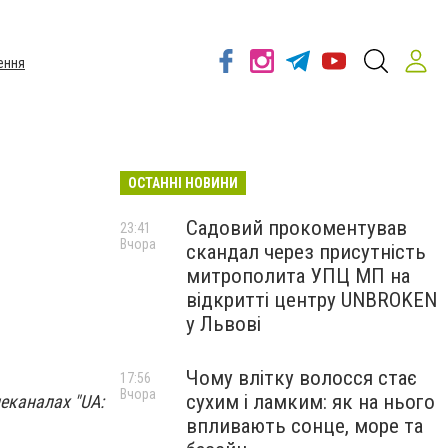
ення
ОСТАННІ НОВИНИ
Садовий прокоментував
23:41
Вчора
скандал через присутність
митрополита УПЦ МП на
відкритті центру UNBROKEN
у Львові
Чому влітку волосся стає
17:56
Вчора
сухим і ламким: як на нього
леканалах "UA:
впливають сонце, море та