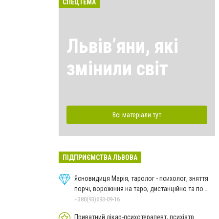
СПЕЦТЕМА
Львівʼяни, які
змінили світ
Всі матеріали тут
ПІДПРИЄМСТВА ЛЬВОВА
Ясновидиця Марія, таролог - психолог, зняття
порчі, ворожіння на таро, дистанційно та по
фото
+380(93)693-09-16
Приватний лікар-психотерапевт, психіатр