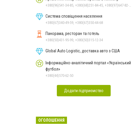
+380(96)541-34-85, +380(68)251-84-45, +380(97)647-82-05
Система сповіщення населення
+380(67)340-49-59, +380(67)350-44-68
Панорама, ресторан та готель
+380(50)431-95-99, +380(50)315-12-34
Global Auto Logistic, доставка авто з США
Інформаційно-аналітичний портал «Український
футбол»
+380(44)570-62-50
Додати підприємство
ОГОЛОШЕННЯ