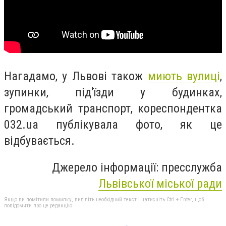
Нагадамо, у Львові також
миють вулиці
,
зупинки, під'їзди у будинках,
громадський транспорт, кореспондентка
032.ua публікувала фото, як це
відбувається.
Джерело інформації: пресслужба
Львівської міської ради
Якщо ви помітили помилку, виділіть необхідний текст і натисніть Ctrl + Enter, щоб
повідомити про це редакцію