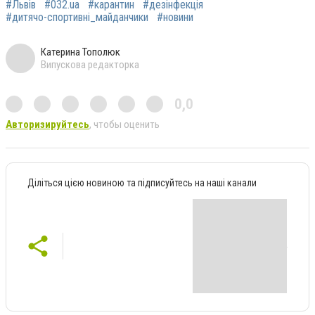
#Львів
#032.ua
#карантин
#дезінфекція
#дитячо-спортивні_майданчики
#новини
Катерина Тополюк
Випускова редакторка
0,0
Авторизируйтесь
, чтобы оценить
Діліться цією новиною та підписуйтесь на наші канали