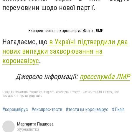
перемовини щодо нової партії.
Експрес-тести на коронавірус. Фото - ЛМР
Нагадаємо, що
в
Україні підтвердили два
нових випадки захворювання на
коронавірус
.
Джерело інформації:
пресслужба ЛМР
Якщо ви помітили помилку, виділіть необхідний текст і натисніть Ctrl + Enter, щоб
повідомити про це редакцію
#коронавірус
#експрес-тести
#тести на коронавірус
#Львів
Маргарита Пашкова
журналістка