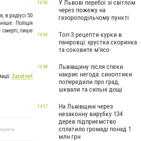
У Львові перебої зі світлом
16:50
через пожежу на
, в радіусі 50
газороподільчому пункті
ніше. Поліція
ї смерті, пише
Топ-3 рецепти курки в
16:03
паніровці: хрустка скоринка
та соковите м'ясо
Львівщину після спеки
15:08
накриє негода: синоптики
ації:
Zaxid.net
попередили про град,
шквали та сильні дощі
На Львівщині через
14:27
незаконну вирубку 134
дерев підприємство
сплатило громаді понад 1
 оцінити
млн грн