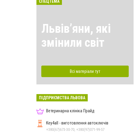
СПЕЦТЕМА
Львівʼяни, які
змінили світ
Всі матеріали тут
ПІДПРИЄМСТВА ЛЬВОВА
Ветеринарна клініка Прайд
Key4all - виготовлення автоключів
+380(67)673-30-70, +380(97)071-99-57