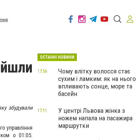
ення
ОСТАННІ НОВИНИ
айшли
Чому влітку волосся стає
17:56
сухим і ламким: як на нього
впливають сонце, море та
басейн
яку збудували
У центрі Львова жінка з
17:11
ножем напала на пасажира
маршрутки
ого управління
ком о 01:05.