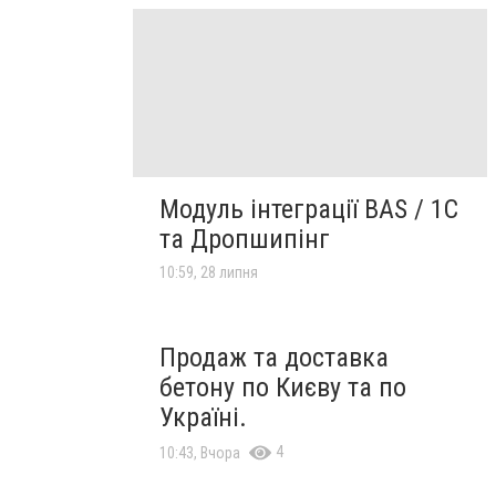
Модуль інтеграції BAS / 1C
та Дропшипінг
10:59, 28 липня
Продаж та доставка
бетону по Києву та по
Україні.
4
10:43, Вчора