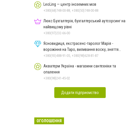
LeoLing — центр іноземних мов
+380(68)748-00-88, +380(50)748-00-88
Люкс Бухгалтерія, бухгалтерський аутсорсинг на
найвищому рівні
+380(97)232-66-00
Ясновидиця, екстрасенс-таролог Марія -
ворожіння на Таро, виливання воску, зняття
порчі, постановка
+380(93)488-91-05, +380(98)628-81-87
Акватерм Україна - магазини сантехніки та
опалення
+380(98)241-45-02
Додати підприємство
ОГОЛОШЕННЯ