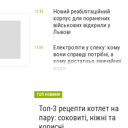
Новий реабілітаційний
13:43
корпус для поранених
військових відкрили у
Львові
Електроліти у спеку: кому
13:06
вони справді потрібні, а
кому достатньо звичайної
води
ТОП НОВИНИ
Топ-3 рецепти котлет на
пару: соковиті, ніжні та
корисні