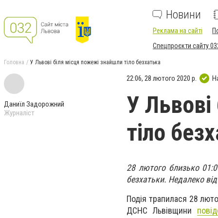
Новини
Реклама на сайті
П
Спецпроєкти сайту 03
Головна
У Львові біля місця пожежі знайшли тіло безхатька
22:06, 28 лютого 2020 р.
Н
У Львові
Даниїл Задорожний
Журналіст
тіло без
28 лютого близько 01:0
безхатьки. Недалеко від
Подія трапилася 28 лютог
ДСНС Львівщини
пові