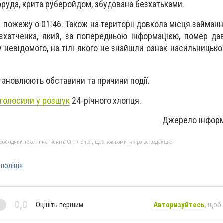
руда, крита руберойдом, збудована безхатьками.
 пожежу о 01:46. Також на території довкола місця займання
езхатченка, який, за попередньою інформацією, помер дав
 невідомого, на тілі якого не знайшли ознак насильницько
тановлюють обставини та причини події.
голосили у розшук
24-річного хлопця.
Джерело інформ
бхідний текст і натисніть Ctrl + Enter, щоб повідомити про це редакцію
поліція
0,0
Оцініть першим
Авторизуйтесь
, щоб