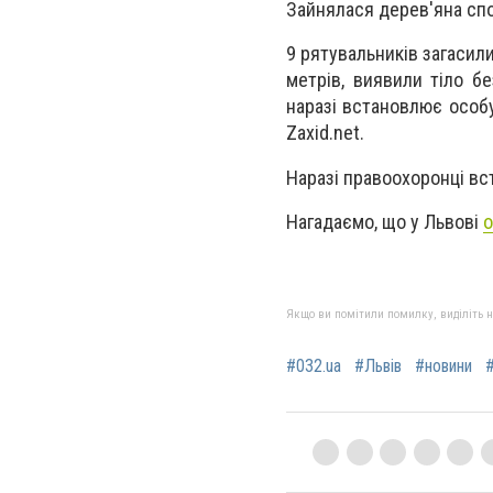
Зайнялася дерев'яна спо
9 рятувальників загасили
метрів, виявили тіло б
наразі встановлює особу
Zaxid.net.
Наразі правоохоронці вс
Нагадаємо, що у Львові
о
Якщо ви помітили помилку, виділіть нео
#032.ua
#Львів
#новини
#