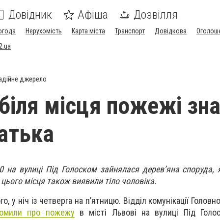
Довідник
Афіша
Дозвілля
огода
Нерухомість
Карта міста
Транспорт
Довідкова
Оголош
2.ua
адійне джерело
 біля місця пожежі зн
хатька
0 на вулиці Під Голоском зайнялася дерев’яна споруда, 
 цього місця також виявили тіло чоловіка.
о, у ніч із четверга на п’ятницю. Відділ комунікації Головн
домили про пожежу
в місті Львові на вулиці Під Голос