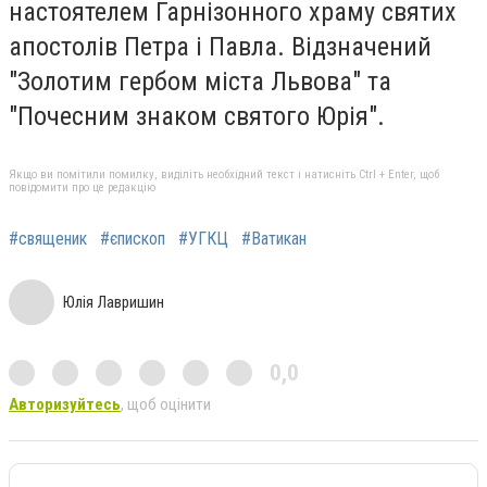
настоятелем Гарнізонного храму святих
апостолів Петра і Павла. Відзначений
"Золотим гербом міста Львова" та
"Почесним знаком святого Юрія".
Якщо ви помітили помилку, виділіть необхідний текст і натисніть Ctrl + Enter, щоб
повідомити про це редакцію
#священик
#єпископ
#УГКЦ
#Ватикан
Юлія Лавришин
0,0
Авторизуйтесь
, щоб оцінити