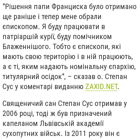
"Рішення папи Франциска було отримано
ще раніше і тепер мене обрали
єпископом. Я буду працювати в
патріаршій курії, буду помічником
Блаженнішого. Тобто є єпископи, які
мають свою територію і в ній працюють,
а є ті, яким надають номінальну єпархію,
титулярний осідок", – сказав о. Степан
Сус у коментарі виданню
ZAXID.NET
.
Cвященичий сан Степан Сус отримав у
2006 році, тоді ж був призначений
капеланом Львівській академії
сухопутних військ. Із 2011 року він є