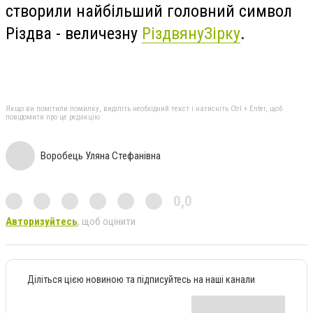
створили найбільший головний символ
Різдва - величезну
Різдвяну
Зірку
.
Якщо ви помітили помилку, виділіть необхідний текст і натисніть Ctrl + Enter, щоб
повідомити про це редакцію
Воробець Уляна Стефанівна
0,0
Авторизуйтесь
, щоб оцінити
Діліться цією новиною та підписуйтесь на наші канали