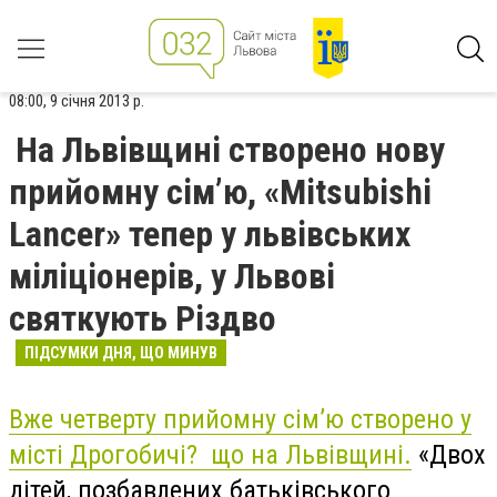
08:00, 9 січня 2013 р.
На Львівщині створено нову
прийомну сім’ю, «Mitsubishi
Lancer» тепер у львівських
міліціонерів, у Львові
святкують Різдво
ПІДСУМКИ ДНЯ, ЩО МИНУВ
Вже четверту прийомну сім’ю створено у
місті Дрогобичі? що на Львівщині.
«Двох
дітей, позбавлених батьківського