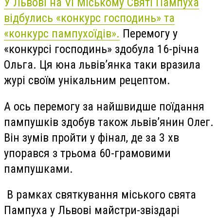
У Львові на VI Міському Святі Пампуха
відбулись «конкурс господинь» та
«конкурс пампухоїдів».
Перемогу у
«конкурсі господинь» здобула 16-річна
Ольга. Ця юна львів’янка таки вразила
журі своїм унікальним рецептом.
А ось перемогу за найшвидше поїдання
пампушків здобув також львів’янин Олег.
Він зумів пройти у фінал, де за 3 хв
упорався з трьома 60-грамовими
пампушками.
В рамках святкування міського свята
Пампуха у Львові майстри-звіздарі