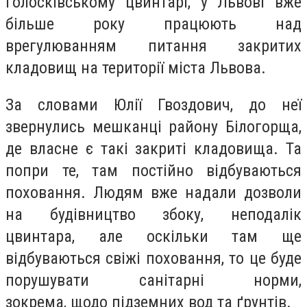
Голосківському цвинтарі,
у Львові вже
більше року працюють над
врегулюва
нням
питання закритих
кладовищ на території міста Львова.
За словами Юлії Гвоздович, до неї
звернулись
меш
ка
нці району Білогорщ
а
,
де власне є такі закриті кладовища.
Та
попри те, там постійно відбуваються
поховання. Людям вже надали дозволи
на будівництво збоку,
неподалік
цвинтара,
але оскільки
там
ще
відбуваються свіжі поховання, то це буде
порушувати санітарні норми,
зокрема,
щодо підземних вод та ґрунтів.