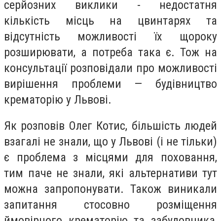
серйозних виклики -
недостатня
кількість місць на цвинтарях
та
відсутність
можливості їх щороку
розширювати, а потреб
а така
є.
Тож на
консультації розповідали про можливості
вирішення проблеми — будівництво
крематорію у Львові.
Як розповів
Олег Котис
, більшість людей
взагалі не знали, що у Львові (і не тільки)
є проблема з місцями для поховання,
тим паче не знали, які альтернативи тут
можна запропонувати. Також виникали
запитання стосовно розміщення
ймовірного крематорію та забудовника,