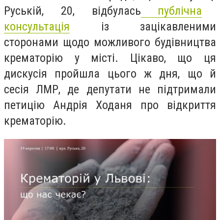
Руськ
ій
, 20, відбу
лась
публічна
консультація
із зацікавленими
сторонами щодо можливого будівництва
крематорію у місті.
Цікаво, що ця
дискусія пройшла цього ж дня, що й
сесі
я
ЛМР,
де
депутати
не підтримали
петицію
Андрія Ходаня
про відкриття
крематорію.