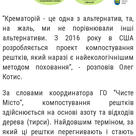
“
Крематорій - ц
е одна з альтернатив, та,
на жаль, ми не порівнювали інші
альтернативи. З 2016 року в США
розробляється проект компостування
рештків,
який наразі є найекологічнішим
методом поховання”, - розповів Олег
Котис.
За словами координатора ГО “Чисте
Місто”, компостування рештків
здійснюється
на основі азоту та відходів
дерева (тирси). Найдовшим терміном, за
який ці рештки перегнивають і стають