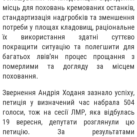
місць для поховань кремованих останків,
стандартизація надгробків та зменшення
потреби у площах кладовищ, раціональне
їх використання здатні суттєво
покращити ситуацію та полегшити для
багатьох лвів'ян процес прощання з
померлими та догляду за місцем
поховання.
Звернення Андрія Ходаня зазнало успіху,
петиція у визначений час набрала 504
голоси, тож на сесії ЛМР, яка відбулась
19 вересня, депутати розглянули цю
петицію. З
а результатами