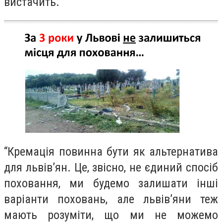
вистачить.
“
Кремація
повинн
а
бути як альтернатива
для львів’ян. Це, звісно, не єдиний спосіб
поховання, ми будемо залишати інші
варіанти поховань,
а
ле львів’яни теж
мають розуміти, що ми не можемо