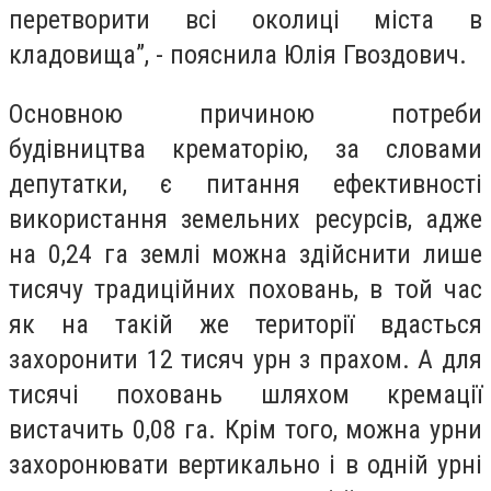
перетворити всі околиці міста в
кладовищ
а”, - пояснила Юлія Гвоздович.
Основною причиною потреби
будівництва крематорію, за словами
депутатки, є
питання ефективності
використання земельних ресурсів,
а
дже
на 0,24 га землі можна здійснити лише
тисячу традиційних поховань, в той час
як на такій же території вдасться
захоронити 12 тисяч урн з прахом.
А для
тисячі поховань шляхом кремації
вистачить 0,08 га. Крім того, можна урни
захоронювати вертикально і в одній урні