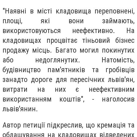
"Наявні в місті кладовища переповнені,
площі, які вони займають,
використовуються неефективно. На
кладовищах процвітає тіньовий бізнес
продажу місць. Багато могил покинутих
або недоглянутих. Натомість,
будівництво пам'ятників та гробівців
занадто дороге для пересічних львів'ян,
витрати на них є неефективним
використанням коштів", - наголосив
львів'янин.
Автор петиції підкреслив, що кремація та
облашування на кладовищах відведених