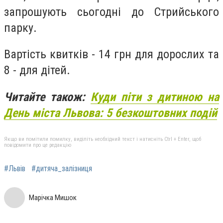
запрошують сьогодні до Стрийського
парку.
Вартість квитків - 14 грн для дорослих та
8 - для дітей.
Читайте також:
Куди піти з дитиною на
День міста Львова: 5 безкоштовних подій
Якщо ви помітили помилку, виділіть необхідний текст і натисніть Ctrl + Enter, щоб
повідомити про це редакцію
#Львів
#дитяча_залізниця
Марічка Мишок