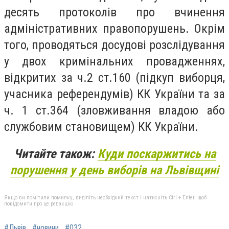
десять протоколів про вчинення
адміністративних правопорушень. Окрім
того, проводяться досудові розслідування
у двох кримінальних провадженнях,
відкритих за ч.2 ст.160 (підкуп виборця,
учасника референдумів) КК України та за
ч. 1 ст.364 (зловживання владою або
службовим становищем) КК України.
Читайте також:
Куди поскаржитись на
порушення у день виборів на Львівщині
Якщо ви помітили помилку, виділіть необхідний текст і натисніть Ctrl + Enter, щоб
повідомити про це редакцію
#Львів
#новини
#032