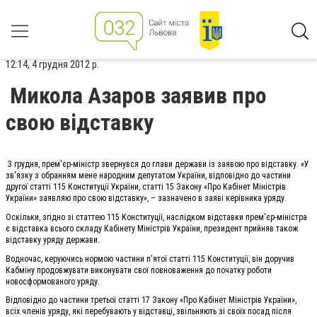
12:14, 4 грудня 2012 р.
Микола Азаров заявив про
свою відставку
3 грудня, прем'єр-міністр звернувся до глави держави із заявою про відставку. «У
зв'язку з обранням мене народним депутатом України, відповідно до частини
другої статті 115 Конституції України, статті 15 Закону «Про Кабінет Міністрів
України» заявляю про свою відставку», – зазначено в заяві керівника уряду.
Оскільки, згідно зі статтею 115 Конституції, наслідком відставки прем'єр-міністра
є відставка всього складу Кабінету Міністрів України, президент прийняв також
відставку уряду держави.
Водночас, керуючись нормою частини п'ятої статті 115 Конституції, він доручив
Кабміну продовжувати виконувати свої повноваження до початку роботи
новосформованого уряду.
Відповідно до частини третьої статті 17 Закону «Про Кабінет Міністрів України»,
всіх членів уряду, які перебувають у відставці, звільняють зі своїх посад після