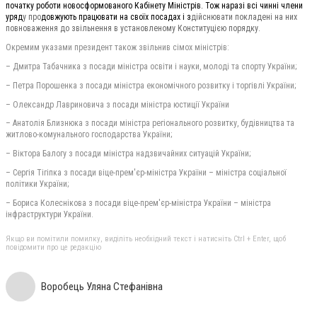
початку роботи новосформованого Кабінету Міністрів. Тож наразі всі чинні члени
уряд
у про
довжують працювати на своїх посадах і з
дійснювати покладені на них
повноваження до звільнення в установленому Конституцією порядку.
Окремим указами президент також звільнив сімох міністрів:
– Дмитра Табачника з посади міністра освіти і науки, молоді та спорту України;
– Петра Порошенка з посади міністра економічного розвитку і торгівлі України;
– Олександр Лавриновича з посади міністра юстиції України
– Анатолія Близнюка з посади міністра регіонального розвитку, будівництва та
житлово-комунального господарства України;
– Віктора Балогу з посади міністра надзвичайних ситуацій України;
– Сергія Тігіпка з посади віце-прем'єр-міністра України – міністра соціальної
політики України;
– Бориса Колеснікова з посади віце-прем'єр-міністра України – міністра
інфраструктури України.
Якщо ви помітили помилку, виділіть необхідний текст і натисніть Ctrl + Enter, щоб
повідомити про це редакцію
Воробець Уляна Стефанівна