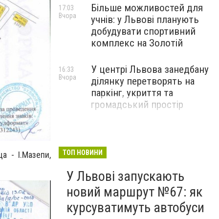
Більше можливостей для
17:03
Вчора
учнів: у Львові планують
добудувати спортивний
комплекс на Золотій
У центрі Львова занедбану
16:33
Вчора
ділянку перетворять на
паркінг, укриття та
громадський простір
ТОП НОВИНИ
а - І.Мазепи,
У Львові запускають
новий маршрут №67: як
курсуватимуть автобуси