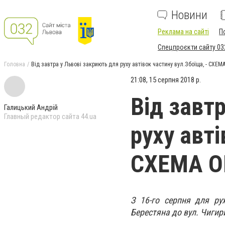
Новини
Реклама на сайті
П
Спецпроєкти сайту 03
Головна
Від завтра у Львові закриють для руху автівок частину вул.Збоїща, - СХЕМ
21:08, 15 серпня 2018 р.
Від завт
Галицький Андрій
Главный редактор сайта 44.ua
руху авті
СХЕМА О
З 16-го серпня для рух
Берестяна до вул. Чигир