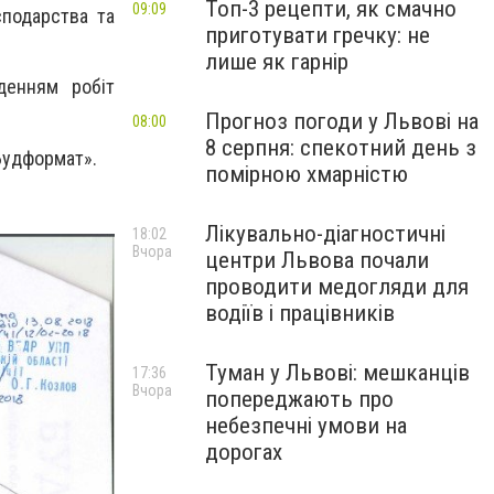
Топ-3 рецепти, як смачно
09:09
подарства та
приготувати гречку: не
лише як гарнір
денням робіт
Прогноз погоди у Львові на
08:00
8 серпня: спекотний день з
Будформат».
помірною хмарністю
Лікувально-діагностичні
18:02
Вчора
центри Львова почали
проводити медогляди для
водіїв і працівників
Туман у Львові: мешканців
17:36
Вчора
попереджають про
небезпечні умови на
дорогах