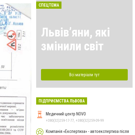
СПЕЦТЕМА
Львівʼяни, які
змінили світ
Всі матеріали тут
ПІДПРИЄМСТВА ЛЬВОВА
Медичний центр NOVO
+380(32)259-17-77, +380(32)259-09-99
Компанія «Експертиза» - автоекспертиза після