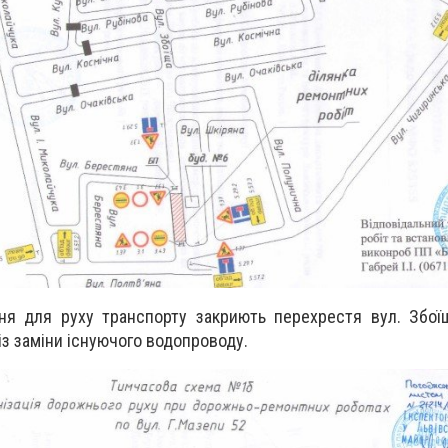
пня для руху транспорту закриють перехрестя вул. Збоїщ
із заміни існуючого водопроводу.