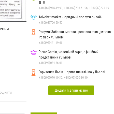
ДТП
+380(67)935-39-99, +380(67)798-61-06, +380(32)234-19-97
Advokat market - юридичні послуги онлайн
+380(68)706-50-50
есня.
Розумні Забавки, магазин розвиваючих дитячих
іграшок у Львові
+380(96)441-19-66
Pierre Cardin, чоловічий одяг, офіційний
представник у Львові
+380(97)084-86-61
Горизонти Львів – приватна клініка у Львові
+380(99)070-10-30, +380(97)070-10-30
Додати підприємство
 оцінити