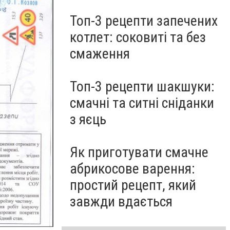
Топ-3 рецепти запечених
котлет: соковиті та без
смаження
Топ-3 рецепти шакшуки:
смачні та ситні сніданки
з яєць
Як приготувати смачне
абрикосове варення:
простий рецепт, який
завжди вдається