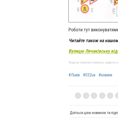
Роботи тут виконуватиме
Читайте також на нашом
Вулицю Личаківську відк
Якщо ви помітили помилку, виділіть нео
#Львів
#032ua
#новини
Діліться цією новиною та підп