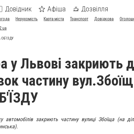
Довідник
Афіша
Дозвілля
огода
Нерухомість
Карта міста
Транспорт
Довідкова
Оголош
2.ua
А ОБ'ЇЗДУ
ра у Львові закриють 
вок частину вул.Збоїща
Б'ЇЗДУ
у автомобілів закриють частину вулиці Збоїща (на діл
инська).