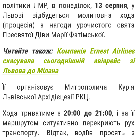
політики ЛМР, в понеділок,
13 серпня
, у
Львові відбудеться молитовна хода
(процесія) з нагоди урочистого свята
Пресвятої Діви Марії Фатімської.
Читайте також:
Компанія Ernest Аirlines
скасувала сьогоднішній авіарейс зі
Львова до Мілана
Її організовує Митрополича Курія
Львівської Архідієцезії РКЦ.
Хода триватиме з
20:00 до 21:00
, і за її
маршрутом ситуативно перекриють рух
транспорту. Відтак, водіїв просять з