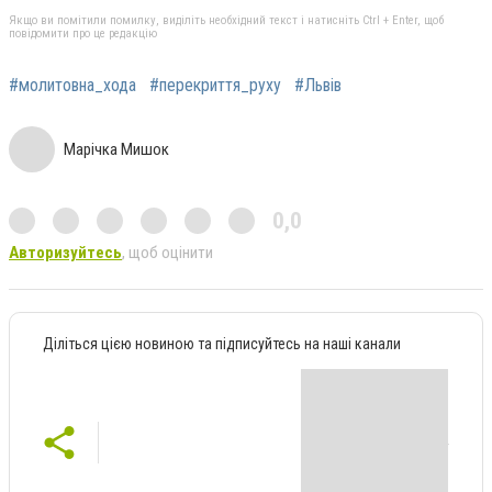
Якщо ви помітили помилку, виділіть необхідний текст і натисніть Ctrl + Enter, щоб
повідомити про це редакцію
#молитовна_хода
#перекриття_руху
#Львів
Марічка Мишок
0,0
Авторизуйтесь
, щоб оцінити
Діліться цією новиною та підписуйтесь на наші канали