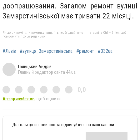
доопрацювання. Загалом ремонт вулиці
Замарстинівської має тривати 22 місяці.
Якщо ви помітили помилку, виділіть необхідний текст і натисніть Ctrl + Enter, щоб
повідомити про це редакцію
#Львів
#вулиця_Замарстинівська
#ремонт
#032ua
Галицький Андрій
Главный редактор сайта 44.ua
0,0
Авторизуйтесь
, щоб оцінити
Діліться цією новиною та підписуйтесь на наші канали