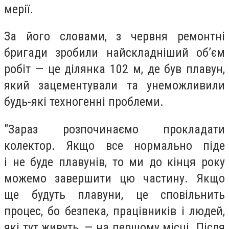
мерії.
За його словами, з
червня ремонтні
бригади зробили найскладніший об’єм
робіт — це ділянка 102 м, де був плавун,
який зацементували та
унеможливили
будь-які техногенні проблеми.
"Зараз розпочинаємо прокладати
колектор. Якщо все нормально піде
і не буде плавунів, то ми до кінця року
можемо завершити цю частину. Якщо
ще будуть плавуни, це сповільнить
процес, бо безпека, працівників і людей,
які тут живуть, — на першому місці
.
Після