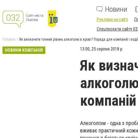
Новини
Реклама на сайті
П
Спецпроєкти сайту 03
Головна
Як визначити точний рівень алкоголю в крові? Порада для компаній і воді
13:00, 25 серпня 2018 р.
НОВИНИ КОМПАНІЙ
Як визна
алкоголю
компаній 
Алкоголізм - одна з проб
вживає практичний кожна 
рішення в багатьох країн