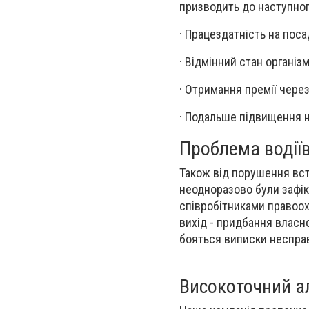
призводить до наступног
· Працездатність на поса
· Відмінний стан організм
· Отримання премії через
· Подальше підвищення н
Проблема водії
Також від порушення вста
неодноразово були зафік
співробітниками правоохо
вихід - придбання власно
бояться виписки неспра
Високоточний а