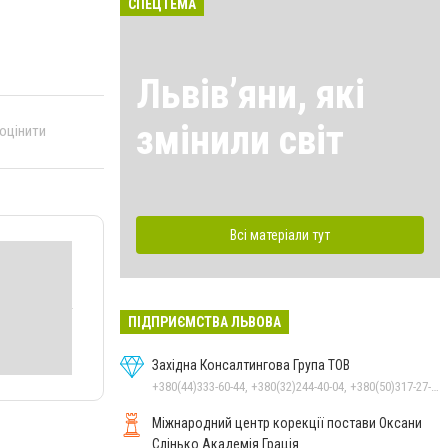
СПЕЦТЕМА
Львівʼяни, які
змінили світ
 оцінити
Всі матеріали тут
ПІДПРИЄМСТВА ЛЬВОВА
Західна Консалтингова Група ТОВ
+380(44)333-60-44, +380(32)244-40-04, +380(50)317-27-37
Міжнародний центр корекції постави Оксани
Слінько Академія Грація