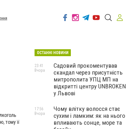
ення
ОСТАННІ НОВИНИ
Садовий прокоментував
23:41
Вчора
скандал через присутність
митрополита УПЦ МП на
відкритті центру UNBROKEN
у Львові
Чому влітку волосся стає
17:56
Вчора
алкоголь
сухим і ламким: як на нього
, тому її
впливають сонце, море та