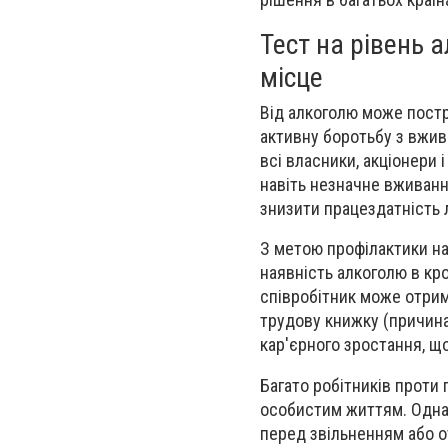
Тест на рівень 
місце
Від алкоголю може постра
активну боротьбу з вжива
всі власники, акціонери 
навіть незначне вживанн
знизити працездатність 
З метою профілактики на
наявність алкоголю в кр
співробітник може отрим
трудову книжку (причина
кар'єрного зростання, що
Багато робітників проти
особистим життям. Однак 
перед звільненням або о