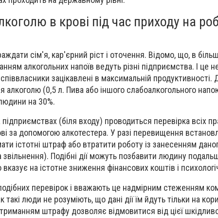
алкоголю в крові під час приходу на ро
ждати сім'я, кар'єрний ріст і оточення. Відомо, що, в більші
нням алкогольних напоїв ведуть різні підприємства. І це н
і співвласники зацікавлені в максимальній продуктивності.
я алкоголю (0,5 л. Пива або іншого слабоалкогольного напо
людини на 30%.
 підприємствах (біля входу) проводиться перевірка всіх пр
ові за допомогою алкотестера. У разі перевищення встанов
ати істотні штраф або втратити роботу із занесенням даног
 звільнення). Подібні дії можуть позбавити людину подаль
 вказує на істотне зниження фінансових коштів і психологі
 подібних перевірок і вважають це надмірним стеженням ком
такі люди не розуміють, що дані дії їм йдуть тільки на кор
триманням штрафу дозволяє відмовитися від цієї шкідливої 