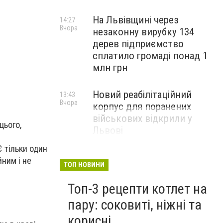
На Львівщині через
14:27
Вчора
незаконну вирубку 134
дерев підприємство
сплатило громаді понад 1
млн грн
Новий реабілітаційний
13:43
Вчора
корпус для поранених
військових відкрили у
цього,
Львові
Є тільки один
йним і не
ТОП НОВИНИ
Топ-3 рецепти котлет на
пару: соковиті, ніжні та
корисні