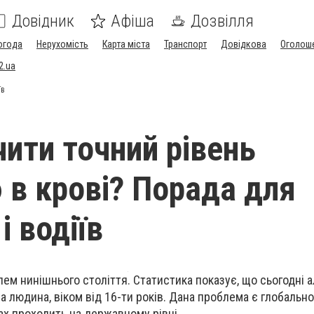
Довідник
Афіша
Дозвілля
огода
Нерухомість
Карта міста
Транспорт
Довідкова
Оголош
2.ua
їв
чити точний рівень
 в крові? Порада для
і водіїв
лем нинішнього століття. Статистика показує, що сьогодні 
людина, віком від 16-ти років. Дана проблема є глобальною
ах проходить на державному рівні.