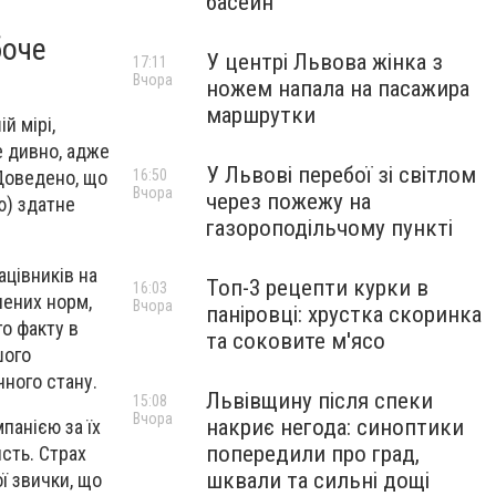
басейн
боче
У центрі Львова жінка з
17:11
Вчора
ножем напала на пасажира
маршрутки
й мірі,
е дивно, адже
У Львові перебої зі світлом
16:50
 Доведено, що
Вчора
через пожежу на
ю) здатне
газороподільчому пункті
ацівників на
Топ-3 рецепти курки в
16:03
лених норм,
Вчора
паніровці: хрустка скоринка
о факту в
та соковите м'ясо
шого
чного стану.
Львівщину після спеки
15:08
Вчора
накриє негода: синоптики
панією за їх
попередили про град,
исть. Страх
шквали та сильні дощі
​​звички, що