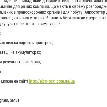
придбати прилад, який дозволить визначити рівень алкогол
замінне для різних компаній, що мають в своєму розпорядж
працівників правоохоронних органів і для побуту. Алкостетер
авниць жіночої статі, які бажають бути завжди в курсі вжи
д купувати алкотестер саме у нас?
;
но низька вартість пристрою;
атації на акумуляторах;
 результатів на екран;
і.
 можна на сайті
http://alco-test.com.ua/ua
egram, SMS)