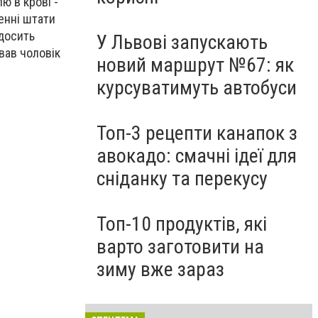
ю в крові -
енні штати
 досить
У Львові запускають
вав чоловік
новий маршрут №67: як
курсуватимуть автобуси
Топ-3 рецепти канапок з
авокадо: смачні ідеї для
сніданку та перекусу
Топ-10 продуктів, які
варто заготовити на
зиму вже зараз