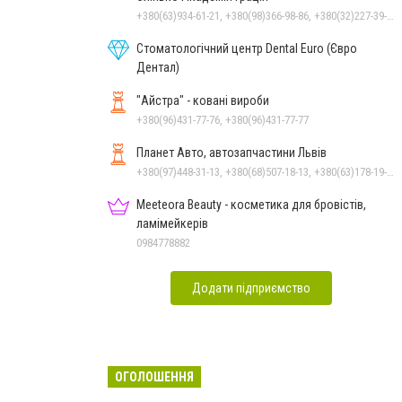
+380(63)934-61-21, +380(98)366-98-86, +380(32)227-39-90
Стоматологічний центр Dental Euro (Євро
Дентал)
"Айстра" - ковані вироби
+380(96)431-77-76, +380(96)431-77-77
Планет Авто, автозапчастини Львів
+380(97)448-31-13, +380(68)507-18-13, +380(63)178-19-21
Meeteora Beauty - косметика для бровістів,
ламімейкерів
0984778882
Додати підприємство
ОГОЛОШЕННЯ