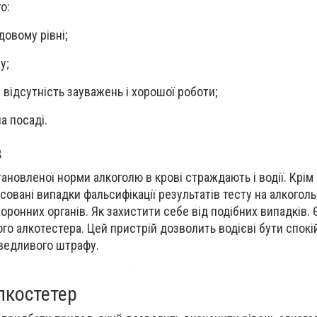
о:
довому рівні;
у;
 відсутність зауважень і хорошої роботи;
а посаді.
в
новленої норми алкоголю в крові страждають і водії. Крім 
совані випадки фальсифікації результатів тесту на алкоголь
ронних органів. Як захистити себе від подібних випадків. 
го алкотестера. Цей пристрій дозволить водієві бути спокі
ведливого штрафу.
лкостетер