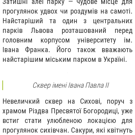
Затишні алеї парку — чудове місце для
прогулянок удвох чи роздумів на самоті.
Найстаріший та один з центральних
парків Львова розташований перед
головним корпусом університету ім.
Івана Франка. Його також вважають
найстарішим міським парком в Україні.
Сквер імені Івана Павла ІІ
Невеличкий сквер на Сихові, поруч з
храмом Різдва Пресвятої Богородиці, уже
встиг стати улюбленою локацією для
прогулянок сихівчан. Сакури, які квітнуть