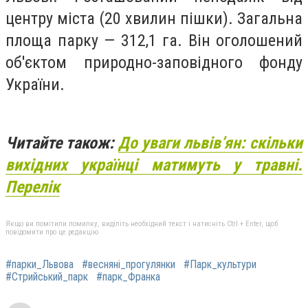
центру міста (20 хвилин пішки). Загальна
площа парку — 312,1 га. Він оголошений
об'єктом природно-заповідного фонду
України.
Читайте також:
До уваги львівʼян: скільки
вихідних українці матимуть у травні.
Перелік
Якщо ви помітили помилку, виділіть необхідний текст і натисніть Ctrl + Enter, щоб
повідомити про це редакцію
#парки_Львова
#весняні_прогулянки
#Парк_культури
#Стрийський_парк
#парк_Франка