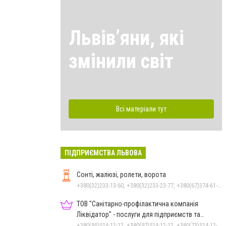
Львівʼяни, які
змінили світ
Всі матеріали тут
ПІДПРИЄМСТВА ЛЬВОВА
Сонті, жалюзі, ролети, ворота
+380(32)233-13-60, +380(32)233-23-77, +380(67)374-61-40
ТОВ "Санітарно-профілактична компанія
Ліквідатор" - послуги для підприємств та
населення
+380(95)514-12-12, +380(97)514-12-12, +380(73)514-12-12