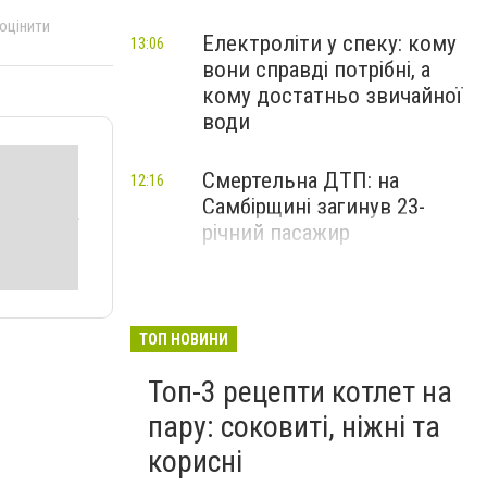
 оцінити
Електроліти у спеку: кому
13:06
вони справді потрібні, а
кому достатньо звичайної
води
Смертельна ДТП: на
12:16
Самбірщині загинув 23-
річний пасажир
ТОП НОВИНИ
Топ-3 рецепти котлет на
пару: соковиті, ніжні та
корисні