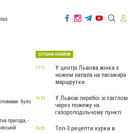
ення
ОСТАННІ НОВИНИ
У центрі Львова жінка з
17:11
ножем напала на пасажира
маршрутки
У Львові перебої зі світлом
16:50
еломами було
через пожежу на
газороподільчому пункті
на пригода, -
вівській
Топ-3 рецепти курки в
16:03