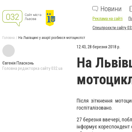
Новини
Реклама на сайті
П
Спецпроєкти сайту 03
Головна
На Львівщині у аварії розбився мотоцикліст
12:43, 28 березня 2018 р.
На Львів
Євгенія Пласконь
Головна редакторка сайту 032.ua
мотоцикл
Після зіткнення мотоц
госпіталізовано.
27 березня ввечері, поб
інформує кореспондент са