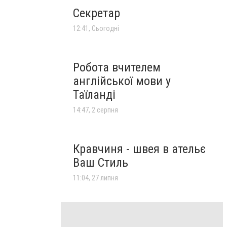
Секретар
12:41, Сьогодні
Робота вчителем
англійської мови у
Таїланді
14:47, 2 серпня
Кравчиня - швея в ательє
Ваш Стиль
11:04, 27 липня