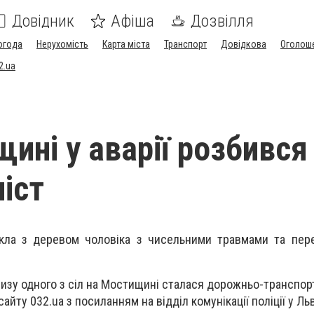
Довідник
Афіша
Дозвілля
огода
Нерухомість
Карта міста
Транспорт
Довідкова
Оголош
2.ua
щині у аварії розбився
іст
икла з деревом чоловіка з чисельними травмами та пер
лизу одного з сіл на Мостищині сталася дорожньо-транспорт
йту 032.ua з посиланням на відділ комунікації поліції у Ль