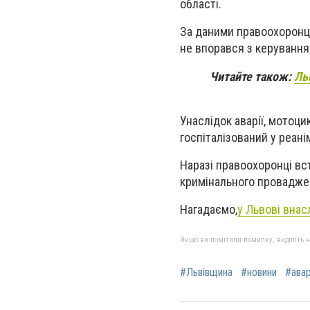
області.
За даними правоохоронці
не впорався з керуванням
Читайте також:
Ль
Унаслідок аварії, мотоци
госпіталізований у реані
Наразі правоохоронці вс
кримінального провадже
Нагадаємо,
у Львові внас
Якщо ви помітили помилку, виділіть нео
#Львівщина
#новини
#авар