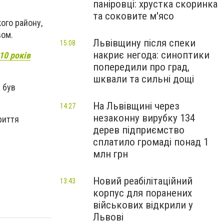
паніровці: хрустка скоринка
та соковите м'ясо
ого району,
вом.
Львівщину після спеки
15:08
накриє негода: синоптики
10 років
попередили про град,
шквали та сильні дощі
 був
На Львівщині через
14:27
незаконну вирубку 134
риття
дерев підприємство
сплатило громаді понад 1
млн грн
Новий реабілітаційний
13:43
корпус для поранених
військових відкрили у
Львові