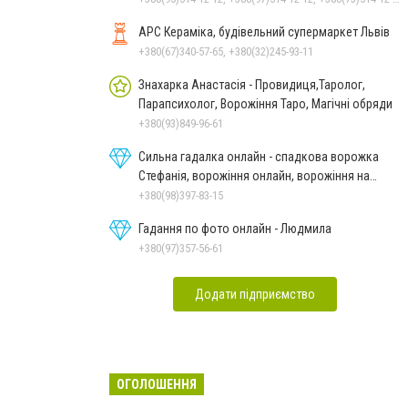
АРС Кераміка, будівельний супермаркет Львів
+380(67)340-57-65, +380(32)245-93-11
Знахарка Анастасія - Провидиця,Таролог,
Парапсихолог, Ворожіння Таро, Магічні обряди
+380(93)849-96-61
Сильна гадалка онлайн - спадкова ворожка
Стефанія, ворожіння онлайн, ворожіння на
картах Таро
+380(98)397-83-15
Гадання по фото онлайн - Людмила
+380(97)357-56-61
Додати підприємство
ОГОЛОШЕННЯ