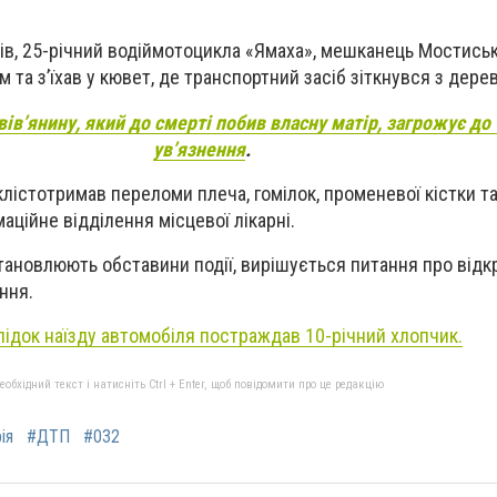
в, 25-річний водіймотоцикла «Ямаха», мешканець Мостиськ
 та з’їхав у кювет, де транспортний засіб зіткнувся з дере
вів’янину, який до смерті побив власну матір, загрожує до 
ув’язнення
.
клістотримав переломи плеча, гомілок, променевої кістки та
маційне відділення місцевої лікарні.
тановлюють обставини події, вирішується питання про відк
ння.
лідок наїзду автомобіля постраждав 10-річний хлопчик.
бхідний текст і натисніть Ctrl + Enter, щоб повідомити про це редакцію
ія
#ДТП
#032