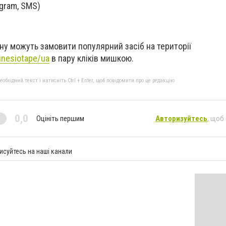
egram, SMS)
ину можуть замовити популярний засіб на території
kinesiotape/ua
в пару кліків мишкою.
бхідний текст і натисніть Ctrl + Enter, щоб повідомити про це редакцію
0,0
Оцініть першим
Авторизуйтесь
, щоб
исуйтесь на наші канали