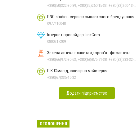
+380(50)322-30-89, +380(32)260-15-33, +380(32)260-13-26, +380(32)260-16-33
PNG studio - сервіс комплексного брендування
0977410048
Інтернет-провайдер LinkCom
0800217209
Зелена аптека планета здоров'я - фітоаптека
+380(66)972-30-63, +380(68)875-91-38, +380(32)233-32-34
ПІК-Юмасід, ювелірна майстерня
+380(67)335-15-32
Додати підприємство
ОГОЛОШЕННЯ