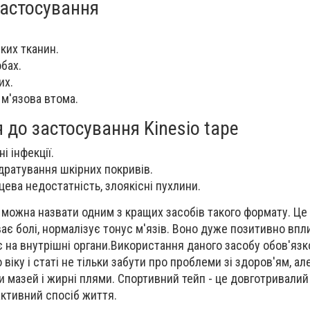
застосування
яких тканин.
обах.
их.
 м'язова втома.
до застосування Kinesio tape
ні інфекції.
ратування шкірних покривів.
цева недостатність, злоякісні пухлини.
и можна назвати одним з кращих засобів такого формату. Це 
ає болі, нормалізує тонус м'язів. Воно дуже позитивно впл
є на внутрішні органи.Використання даного засобу обов'яз
іку і статі не тільки забути про проблеми зі здоров'ям, але
и мазей і жирні плями. Спортивний тейп - це довготривалий
активний спосіб життя.