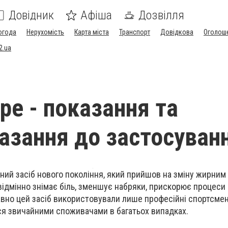
Довідник
Афіша
Дозвілля
огода
Нерухомість
Карта міста
Транспорт
Довідкова
Оголош
2.ua
ape - показання та
азання до застосуван
вний засіб нового покоління, який прийшов на зміну жирним
відмінно знімає біль, зменшує набряки, прискорює процеси
авно цей засіб використовували лише професійні спортсмен
я звичайними споживачами в багатьох випадках.