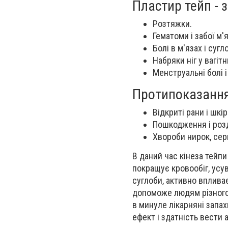
Пластир тейп - 
Розтяжки.
Гематоми і забої м'
Болі в м'язах і сугл
Набряки ніг у вагітн
Менструальні болі і
Протипоказання 
Відкриті рани і шкір
Пошкодження і розд
Хвороби нирок, сер
В даний час кінеза тейп
покращує кровообіг, усув
суглоби, активно вплива
допоможе людям різного в
в минуле лікарняні запах
ефект і здатність вести 