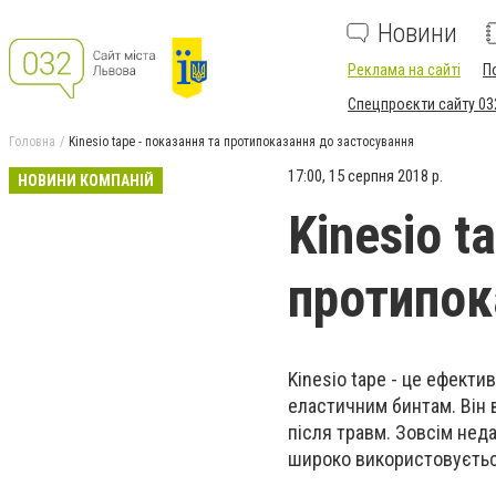
Новини
Реклама на сайті
П
Спецпроєкти сайту 03
Головна
Kinesio tape - показання та протипоказання до застосування
17:00, 15 серпня 2018 р.
НОВИНИ КОМПАНІЙ
Kinesio t
протипок
Kinesio tape - це ефекти
еластичним бинтам. Він 
після травм. Зовсім нед
широко використовуєтьс