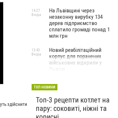
На Львівщині через
14:27
Вчора
незаконну вирубку 134
дерев підприємство
сплатило громаді понад 1
млн грн
Новий реабілітаційний
13:43
Вчора
корпус для поранених
військових відкрили у
Львові
ТОП НОВИНИ
Топ-3 рецепти котлет на
жуть здійснити
пару: соковиті, ніжні та
корисні