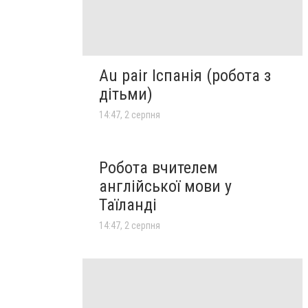
Au pair Іспанія (робота з
дітьми)
14:47, 2 серпня
Робота вчителем
англійської мови у
Таїланді
14:47, 2 серпня