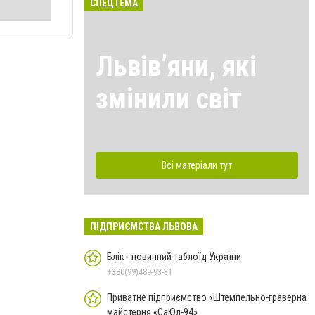
СПЕЦТЕМА
Львівʼяни, які
змінили світ
Всі матеріали тут
ПІДПРИЄМСТВА ЛЬВОВА
Блік - новинний таблоїд України
+380(99)489-93-31
Приватне підприємство «Штемпельно-граверна
майстерня «СаЮл-94»