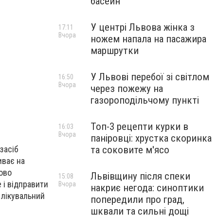
басейн
У центрі Львова жінка з
17:11
Вчора
ножем напала на пасажира
маршрутки
У Львові перебої зі світлом
16:50
Вчора
через пожежу на
газороподільчому пункті
Топ-3 рецепти курки в
16:03
Вчора
паніровці: хрустка скоринка
та соковите м'ясо
засіб
иває на
ково
Львівщину після спеки
15:08
 і відправити
Вчора
накриє негода: синоптики
 лікувальний
попередили про град,
шквали та сильні дощі