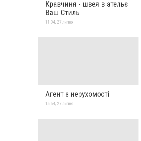
Кравчиня - швея в ательє
Ваш Стиль
11:04, 27 липня
Агент з нерухомості
15:54, 27 липня