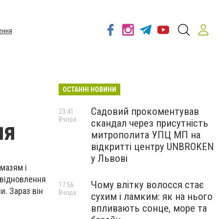
ення
ОСТАННІ НОВИНИ
Садовий прокоментував
23:41
Вчора
скандал через присутність
ня
митрополита УПЦ МП на
відкритті центру UNBROKEN
у Львові
 мазям і
 відновлення
Чому влітку волосся стає
17:56
и. Зараз він
Вчора
сухим і ламким: як на нього
впливають сонце, море та