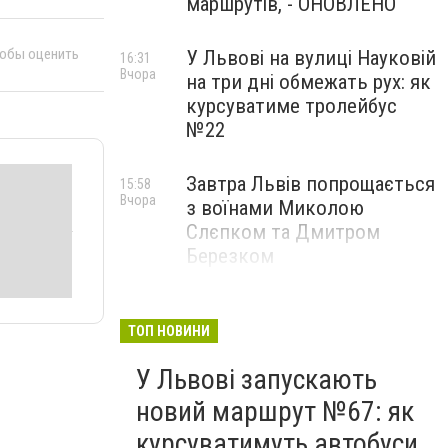
маршрутів, - ОНОВЛЕНО
тобы оценить
У Львові на вулиці Науковій
16:31
Вчора
на три дні обмежать рух: як
курсуватиме тролейбус
№22
Завтра Львів попрощається
15:58
Вчора
з воїнами Миколою
Слєпком та Дмитром
Березком
Захист для матерів і дітей:
15:09
Вчора
біля центру для ВПО у
ТОП НОВИНИ
Львові облаштовують
У Львові запускають
сучасне наземне укриття
новий маршрут №67: як
курсуватимуть автобуси