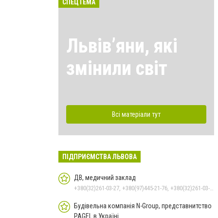
СПЕЦТЕМА
Львівʼяни, які
змінили світ
Всі матеріали тут
ПІДПРИЄМСТВА ЛЬВОВА
ДВ, медичний заклад
+380(32)261-03-27, +380(97)445-21-76, +380(32)261-03-26
Будівельна компанія N-Group, представнитство
PAGEL в Україні