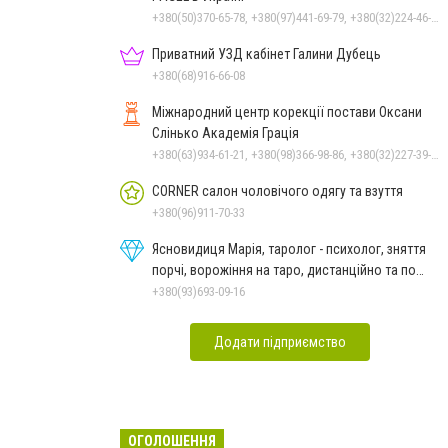
+380(50)370-65-78, +380(97)441-69-79, +380(32)224-46-85
Приватний УЗД кабінет Галини Дубець
+380(68)916-66-08
Міжнародний центр корекції постави Оксани
Слінько Академія Грація
+380(63)934-61-21, +380(98)366-98-86, +380(32)227-39-90
CORNER салон чоловічого одягу та взуття
+380(96)911-70-33
Ясновидиця Марія, таролог - психолог, зняття
порчі, ворожіння на таро, дистанційно та по
фото
+380(93)693-09-16
Додати підприємство
ОГОЛОШЕННЯ