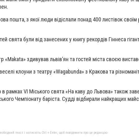
рен.
ова пошта, з якої люди відіслали понад 400 листівок своїм 
ей свята були від занесених у книгу рекордів Гіннеса гіган
тр «Makata» здивував львів’ян та гостей міста своєю вистав
еселі клоуни з театру «Wagabunda» з Кракова та різноманітн
о в рамках VI Міського свята «На каву до Львова» також за
нського Чемпіонату баріста. Судді відбирали найкращих майс
бхідний текст і натисніть Ctrl + Enter, щоб повідомити про це редакцію