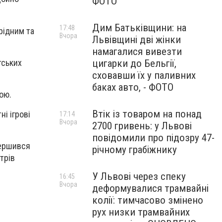
ФОТО
Дим Батьківщини: на
17:48
рідним та
Вчора
Львівщині дві жінки
намагалися вивезти
тських
цигарки до Бельгії,
сховавши їх у паливних
баках авто, - ФОТО
ою.
Втік із товаром на понад
і ігрові
17:14
Вчора
2700 гривень: у Львові
повідомили про підозру 47-
вершився
річному грабіжнику
трів
У Львові через спеку
16:45
Вчора
деформувалися трамвайні
колії: тимчасово змінено
рух низки трамвайних