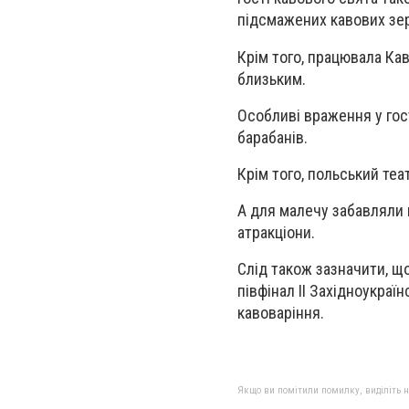
підсмажених кавових зе
Крім того, працювала Кав
близьким.
Особливі враження у гост
барабанів.
Крім того, польський теа
А для малечу забавляли в
атракціони.
Слід також зазначити, щ
півфінал II Західноукраї
кавоваріння.
Якщо ви помітили помилку, виділіть нео