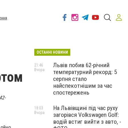
ення
ОСТАННІ НОВИНИ
Львів побив 62-річний
21:46
Вчора
температурний рекорд: 5
ртом
серпня стало
найспекотнішим за час
спостережень
42-
На Львівщині під час руху
18:03
Вчора
загорівся Volkswagen Golf:
водій встиг вийти з авто, -
щойно