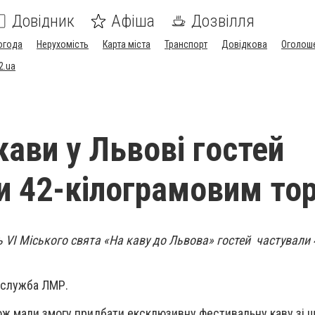
Довідник
Афіша
Дозвілля
огода
Нерухомість
Карта міста
Транспорт
Довідкова
Оголош
2.ua
кави у Львові гостей
и 42-кілограмовим то
 VI Міського свята «На каву до Львова» гостей частували 
-служба ЛМР.
кож мали змогу придбати ексклюзивну фестивальну каву зі 