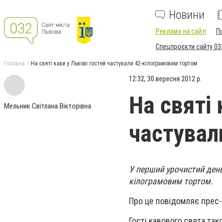
Новини
Реклама на сайті
П
Спецпроєкти сайту 03
Головна
На святі кави у Львові гостей частували 42-кілограмовим тортом
12:32, 30 вересня 2012 р.
На святі 
Мельник Світлана Вікторівна
частувал
У перший урочистий день
кілограмовим тортом.
Про це повідомляє прес
Гості кавового свята та