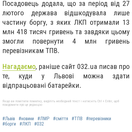
Посадовець додала, що за період від 27
лютого держава відшкодувала лише
частину боргу, з яких ЛКП отримали 13
млн 418 тисяч гривень та завдяки цьому
змогли повернути 4 млн гривень
перевізникам ТПВ.
Нагадаємо
, раніше сайт 032.ua писав про
те, куди у Львові можна здати
відпрацьовані батарейки.
Якщо ви помітили помилку, виділіть необхідний текст і натисніть Ctrl + Enter, щоб
повідомити про це редакцію
#Львів
#новини
#ЛМР
#сміття
#ТПВ
#перевізники
#борги
#ЛКП
#032