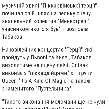
музичній хвилі "Піккардійської терції"
починав свій шлях на велику сцену
акапельний колектив "Менестрелі",
учасником якого я був", - розповів
Табаков.
На ювілейних концертах "Терції", які
пройдуть у Львові та Києві, Табаков
виходитиме на сцену двічі. Співак
виконає з "піккардійцями" хіт групи
Queen "It's A Kind Of Magic", а також -
знаменитого "Пустельника".
"Такого виконання меломани ще не чули: