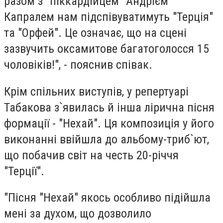
разом з "піккардійцем" Андрієм
Капралем нам підспівуватимуть "Терція"
та "Орфей". Це означає, що на сцені
зазвучить оксамитове багатоголосся 15
чоловіків!", - пояснив співак.
Крім спільних виступів, у репертуарі
Табакова з`явилась й інша лірична пісня
формації - "Нехай". Ця композиція у його
виконанні ввійшла до альбому-триб`ют,
що побачив світ на честь 20-річчя
"Терції".
"Пісня "Нехай" якось особливо підійшла
мені за духом, що дозволило