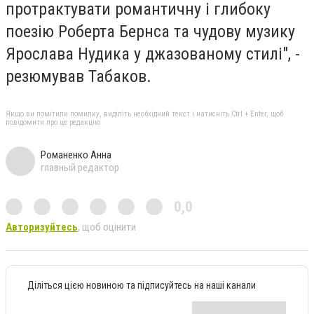
протрактувати романтичну і глибоку
поезію Роберта Бернса та чудову музику
Ярослава Нудика у джазованому стилі", -
резюмував Табаков.
Якщо ви помітили помилку, виділіть необхідний текст і натисніть Ctrl + Enter, щоб
повідомити про це редакцію
Романенко Анна
главный редактор
0,0
Авторизуйтесь
, щоб оцінити
Діліться цією новиною та підписуйтесь на наші канали