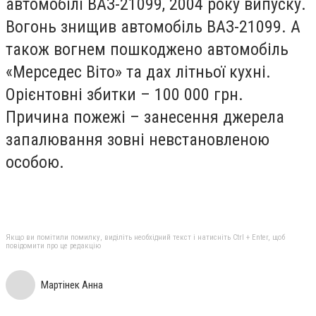
автомобілі ВАЗ-21099, 2004 року випуску.
Вогонь знищив автомобіль ВАЗ-21099. А
також вогнем пошкоджено автомобіль
«Мерседес Віто» та дах літньої кухні.
Орієнтовні збитки – 100 000 грн.
Причина пожежі – занесення джерела
запалювання зовні невстановленою
особою.
Якщо ви помітили помилку, виділіть необхідний текст і натисніть Ctrl + Enter, щоб
повідомити про це редакцію
Мартінек Анна