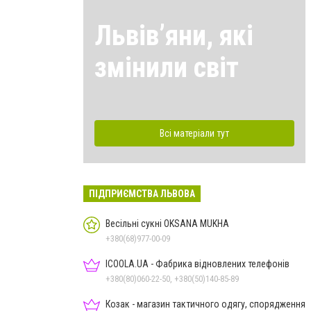
Львівʼяни, які
змінили світ
Всі матеріали тут
ПІДПРИЄМСТВА ЛЬВОВА
Весільні сукні OKSANA MUKHA
+380(68)977-00-09
ICOOLA.UA - Фабрика відновлених телефонів
+380(80)060-22-50, +380(50)140-85-89
Козак - магазин тактичного одягу, спорядження