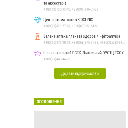
та аксесуарів
+380(63)720-93-40, +380(96)396-01-33
Центр стоматології BIOCLINIC
+380(73)333-77-78, +380(63)262-64-60
Зелена аптека планета здоров'я - фітоаптека
+380(66)972-30-63, +380(68)875-91-38, +380(32)233-32-34
Шевченківський РСТК, Львівський ОУСТЦ ТСОУ
+380(97)440-44-36
Додати підприємство
ОГОЛОШЕННЯ