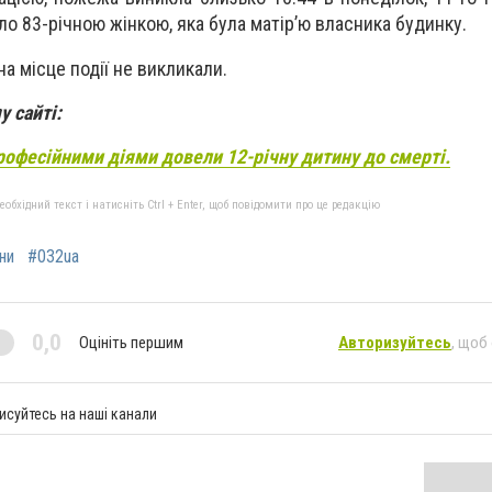
ло 83-річною жінкою, яка була матір’ю власника будинку.
а місце події не викликали.
 сайті:
рофесійними діями довели 12-річну дитину до смерті.
бхідний текст і натисніть Ctrl + Enter, щоб повідомити про це редакцію
ни
#032ua
0,0
Оцініть першим
Авторизуйтесь
, щоб
исуйтесь на наші канали