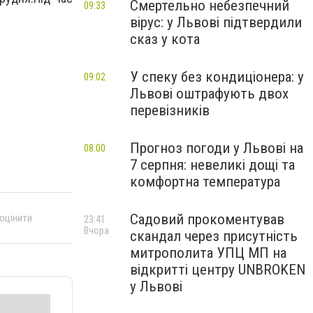
Смертельно небезпечний
09:33
вірус: у Львові підтвердили
сказ у кота
У спеку без кондиціонера: у
09:02
Львові оштрафують двох
перевізників
Прогноз погоди у Львові на
08:00
7 серпня: невеликі дощі та
комфортна температура
Садовий прокоментував
 оцінити
23:41
Вчора
скандал через присутність
митрополита УПЦ МП на
відкритті центру UNBROKEN
у Львові