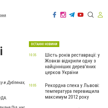
ення
ОСТАННІ НОВИНИ
і
Шість років реставрації: у
10:35
Жовкві відкрили одну з
найцінніших дерев'яних
церков України
у в Дублянах,
Рекордна спека у Львові:
10:05
температура перевищила
максимум 2012 року
ОДА.
рудня.Під час