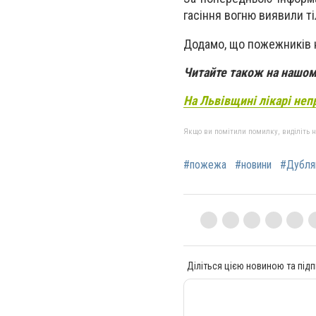
гасіння вогню виявили ті
Додамо, що пожежників н
Читайте також на нашому
На Львівщині лікарі неп
Якщо ви помітили помилку, виділіть нео
#пожежа
#новини
#Дубля
Діліться цією новиною та підп