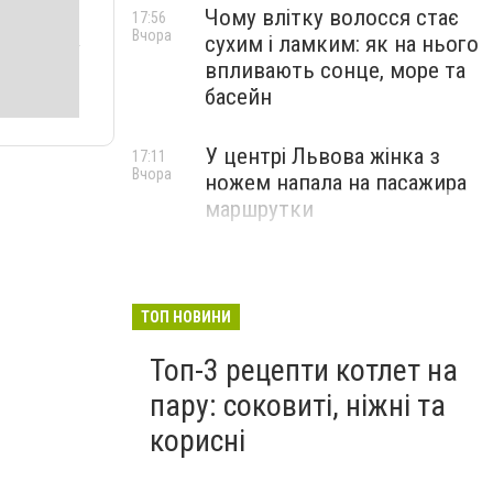
Чому влітку волосся стає
17:56
Вчора
сухим і ламким: як на нього
впливають сонце, море та
басейн
У центрі Львова жінка з
17:11
Вчора
ножем напала на пасажира
маршрутки
ТОП НОВИНИ
Топ-3 рецепти котлет на
пару: соковиті, ніжні та
корисні