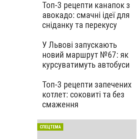
Топ-3 рецепти канапок з
авокадо: смачні ідеї для
сніданку та перекусу
У Львові запускають
новий маршрут №67: як
курсуватимуть автобуси
Топ-3 рецепти запечених
котлет: соковиті та без
смаження
СПЕЦТЕМА