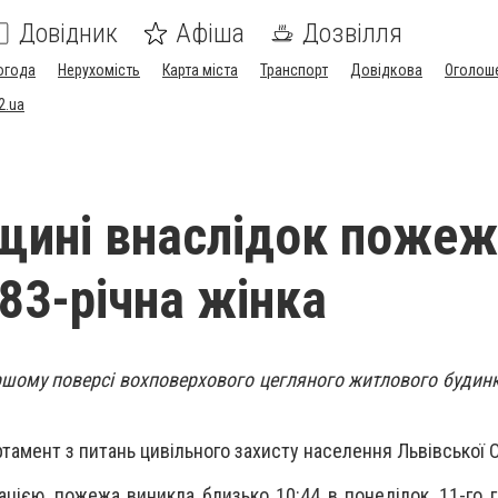
Довідник
Афіша
Дозвілля
огода
Нерухомість
Карта міста
Транспорт
Довідкова
Оголош
2.ua
щині внаслідок пожеж
 83-річна жінка
ршому поверсі вохповерхового цегляного житлового будинк
тамент з питань цивільного захисту населення Львівської 
цією, пожежа виникла близько 10:44 в понеділок, 11-го г