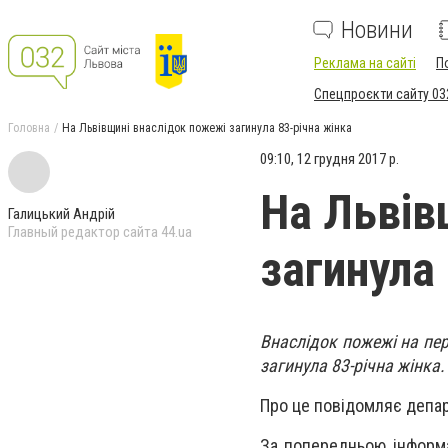
Новини
Реклама на сайті
П
Спецпроєкти сайту 03
Головна
На Львівщині внаслідок пожежі загинула 83-річна жінка
09:10, 12 грудня 2017 р.
На Львів
Галицький Андрій
Главный редактор сайта 44.ua
загинула
Внаслідок пожежі на пе
загинула 83-річна жінка.
Про це повідомляє депар
За попередньою інформа