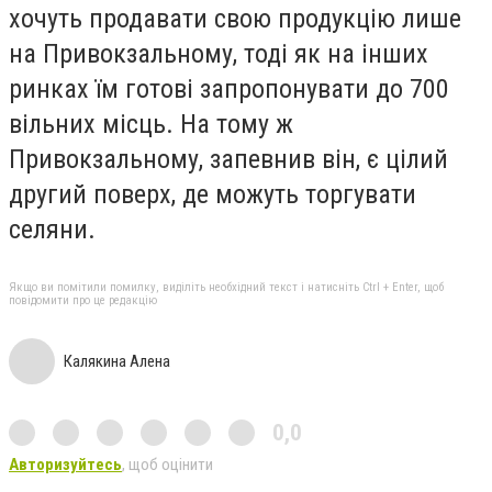
хочуть продавати свою продукцію лише
на Привокзальному, тоді як на інших
ринках їм готові запропонувати до 700
вільних місць. На тому ж
Привокзальному, запевнив він, є цілий
другий поверх, де можуть торгувати
селяни.
Якщо ви помітили помилку, виділіть необхідний текст і натисніть Ctrl + Enter, щоб
повідомити про це редакцію
Калякина Алена
0,0
Авторизуйтесь
, щоб оцінити