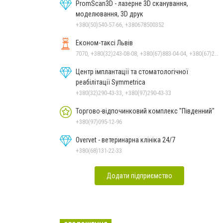
PromScan3D - лазерне 3D сканування,
моделювання, 3D друк
+380(50)540-57-66, +380678500352
Економ-таксі Львів
7070, +380(32)243-08-08, +380(67)883-04-04, +380(67)247-15-15, +380(63)562-07-05, +380(93)247-15-15, +380(99)243-08-08, +380(95)247-15-15
Центр імплантації та стоматологічної
реабілітації Symmetrica
+380(32)290-43-33, +380(97)290-43-33
Торгово-відпочинковий комплекс "Південний"
+380(97)095-12-96
Overvet - ветеринарна клініка 24/7
+380(68)131-22-33
Додати підприємство