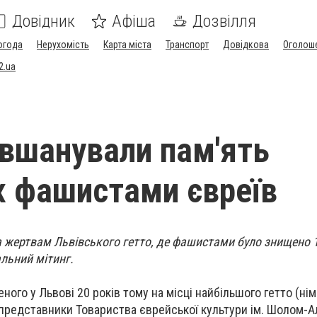
Довідник
Афіша
Дозвілля
огода
Нерухомість
Карта міста
Транспорт
Довідкова
Оголош
2.ua
 вшанували пам'ять
 фашистами євреїв
а жертвам Львівського гетто, де фашистами було знищено 
льний мітинг.
ного у Львові 20 років тому на місці найбільшого гетто (ні
представники Товариства єврейської культури ім. Шолом-А