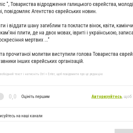
ліс ", Товариства відродження галицького єврейства, молод
інші, повідомляє Агентство єврейських новин.
и і віддати шану загиблим та покласти вінок, квіти, камінч
кам'яні плити, де на двох мовах, івриті і українською, запис
оскресіння мертвих ..."
та прочитаної молитви виступили голова Товариства єврей
тавники інших єврейських організацій.
бхідний текст і натисніть Ctrl + Enter, щоб повідомити про це редакцію
0,0
Оцініть першим
Авторизуйтесь
, щоб
исуйтесь на наші канали