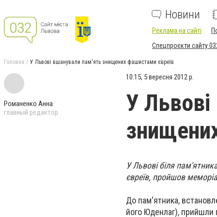
Новини
Реклама на сайті
П
Спецпроєкти сайту 03
Головна
У Львові вшанували пам'ять знищених фашистами євреїв
10:15, 5 вересня 2012 р.
У Львові
Романенко Анна
главный редактор
знищених
У Львові біля пам'ятник
євреїв, пройшов меморіа
До пам'ятника, встановле
його Юденлаг), прийшли 