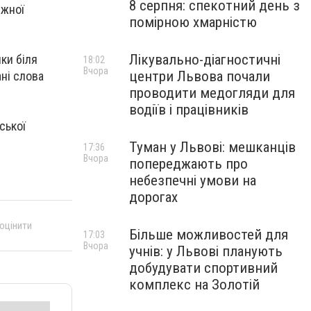
8 серпня: спекотний день з
іжної
помірною хмарністю
Лікувально-діагностичні
ики біля
18:02
Вчора
центри Львова почали
ані слова
проводити медогляди для
водіїв і працівників
ської
Туман у Львові: мешканців
17:36
Вчора
попереджають про
небезпечні умови на
дорогах
 оцінити
Більше можливостей для
17:03
Вчора
учнів: у Львові планують
добудувати спортивний
комплекс на Золотій