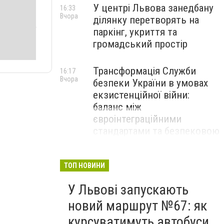
У центрі Львова занедбану
16:33
Вчора
ділянку перетворять на
паркінг, укриття та
громадський простір
Трансформація Служби
16:17
Вчора
безпеки України в умовах
екзистенційної війни:
баланс між
євроінтеграційними
стандартами та безпековою
стійкістю
ТОП НОВИНИ
У Львові запускають
новий маршрут №67: як
курсуватимуть автобуси