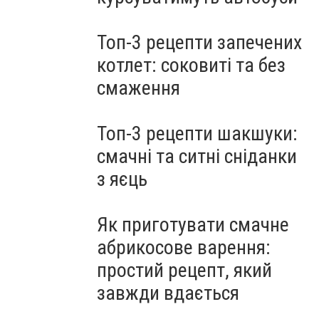
Топ-3 рецепти запечених
котлет: соковиті та без
смаження
Топ-3 рецепти шакшуки:
смачні та ситні сніданки
з яєць
Як приготувати смачне
абрикосове варення:
простий рецепт, який
завжди вдається