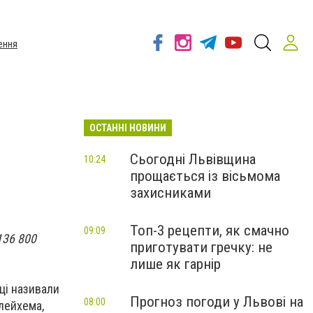
ення
ОСТАННІ НОВИНИ
Сьогодні Львівщина
10:24
прощається із вісьмома
захисниками
Топ-3 рецепти, як смачно
09:09
136 800
приготувати гречку: не
лише як гарнір
мці називали
Прогноз погоди у Львові на
08:00
лейхема,