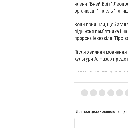
члени "Бней Бріт" Леопо
організації" Гілель "та 
Вони прийшли, щоб згадат
підніжжя пам'ятника і на 
пророка Іехезкіля "Про в
Після хвилини мовчання 
культури А. Назар предс
Якщо ви помітили помилку, виділіть нео
Діліться цією новиною та підп