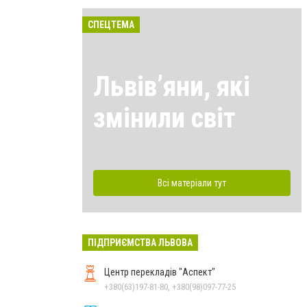
СПЕЦТЕМА
Львівʼяни, які
змінили світ
Всі матеріали тут
ПІДПРИЄМСТВА ЛЬВОВА
Центр перекладів "Аспект"
+380(63)197-81-80, +380(98)097-77-25