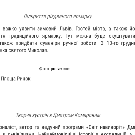
Відкриття різдвяного ярмарку
 важко уявити зимовий Львів. Гостей міста, а також й
тя традиційного ярмарку. Тут можна буде скуштувати 
 також придбати сувеніри ручної роботи. З 10-го груд
нка святого Миколая.
Фото: prolviv.com
 Площа Ринок;
Творча зустріч з Дмитром Комаровим
рналіст, автор та ведучий програми «Світ навиворіт» Д
 з львів’янами. Найнеймовірніші історії з експедицій, у