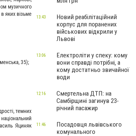
млн грн
тром музичного
 в яких візьме
Новий реабілітаційний
13:43
корпус для поранених
військових відкрили у
Львові
Електроліти у спеку: кому
13:06
вони справді потрібні, а
менська, 35);
кому достатньо звичайної
води
Смертельна ДТП: на
12:16
Самбірщині загинув 23-
річний пасажир
рості, темних
й національний
Посадовця львівського
11:46
Василь Яциняк
комунального