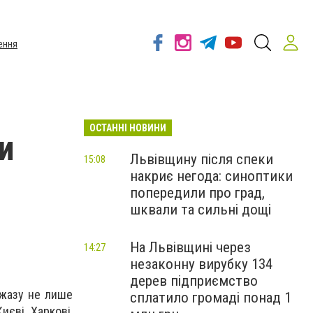
ення
ОСТАННІ НОВИНИ
и
Львівщину після спеки
15:08
накриє негода: синоптики
попередили про град,
шквали та сильні дощі
На Львівщині через
14:27
незаконну вирубку 134
дерев підприємство
джазу не лише
сплатило громаді понад 1
иєві, Харкові,