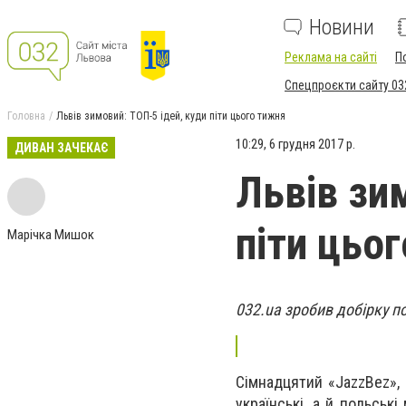
Новини
Реклама на сайті
П
Спецпроєкти сайту 03
Головна
Львів зимовий: ТОП-5 ідей, куди піти цього тижня
10:29, 6 грудня 2017 р.
ДИВАН ЗАЧЕКАЄ
Львів зи
піти цьо
Марічка Мишок
032.ua зробив добірку по
Сімнадцятий «JazzBez»,
українські, а й польські