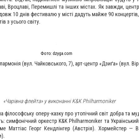
аві, Вроцлаві, Перемишлі та інших містах. Як завжди, цен
довж 10 днів фестивалю у місті дадуть майже 90 концертів,
ів з усього світу.
Фото: dzyga.com
лармонія (вул. Чайковського, 7), арт-центр «Дзиґа» (вул. Вір
«Чарівна флейта» у виконанні K&K Philharmoniker
 філософську оперу-казку про утопічний світ добра та муд
ть: симфонічний оркестр K&K Philharmoniker та Українськи
име Маттіас Георг Кендлінгер (Австрія). Хормейстер — 
).