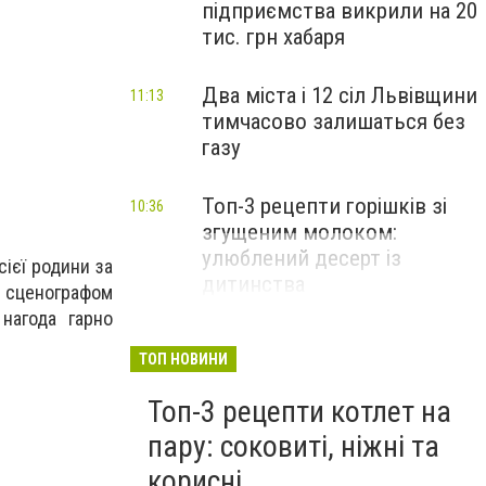
підприємства викрили на 20
тис. грн хабаря
Два міста і 12 сіл Львівщини
11:13
тимчасово залишаться без
газу
Топ-3 рецепти горішків зі
10:36
згущеним молоком:
улюблений десерт із
сієї родини за
дитинства
, сценографом
нагода гарно
ТОП НОВИНИ
Топ-3 рецепти котлет на
пару: соковиті, ніжні та
корисні