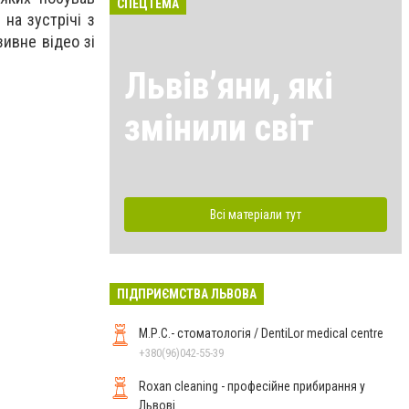
СПЕЦТЕМА
на зустрічі з
ивне відео зі
Львівʼяни, які
змінили світ
Всі матеріали тут
ПІДПРИЄМСТВА ЛЬВОВА
М.Р.С.- стоматологія / DentiLor medical centre
+380(96)042-55-39
Roxan cleaning - професійне прибирання у
Львові