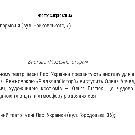
Фото: сultprostir.ua
лармонія (вул. Чайковського, 7)
Вистава «Різдвяна історія»
ому театрі імені Лесі Українки презентують виставу для в
а. Режисеркою «Різдвяної історії» виступить Олена Апчел
ич, художницею костюмів — Ольга Гнатюк. Це чудова 
диною та відчути атмосферу різдвяних свят.
ий театр імені Лесі Українки (вул. Городоцька, 36);