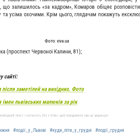
, що залишилось «за кадром», Комаров обіцяє розповісти 
та усіма охочими. Крім цього, глядачам покажуть ексклюз
Фото: viva.ua
ка (проспект Червоної Калини, 81);
 сайті:
м після заметілей на вихідних. Фото
 імен львівських малюків за рік
бхідний текст і натисніть Ctrl + Enter, щоб повідомити про це редакцію
тижня
#події_у_Львові
#куди_піти_у_грудні
#події_грудня