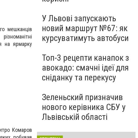
У Львові запускають
новий маршрут №67: як
ого мешканців
курсуватимуть автобуси
різноманітні
ня на ярмарку
Топ-3 рецепти канапок з
авокадо: смачні ідеї для
сніданку та перекусу
Зеленьский призначив
нового керівника СБУ у
Львівській області
митро Комаров
 яких побував