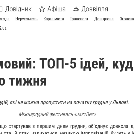
Довідник
Афіша
Дозвілля
огода
Нерухомість
Карта міста
Транспорт
Довідкова
Оголош
2.ua
мовий: ТОП-5 ідей, куд
го тижня
дій, які не можна пропустити на початку грудня у Львові.
Міжнародний фестиваль
«JazzBez»
 що стартував з першим днем грудня, об’єднує довкола 
 міста. Відтак, надихатися музикою імпровізацій будуть у К