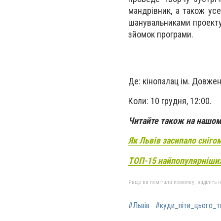
мандрівник, а також усе
шанувальниками проекту 
зйомок програми.
Де: кінопалац ім. Довжен
Коли: 10 грудня, 12:00.
Читайте також на нашому
Як Львів засипало сніго
ТОП-15 найпопулярніших
Якщо ви помітили помилку, виділіть нео
#Львів
#куди_піти_цього_