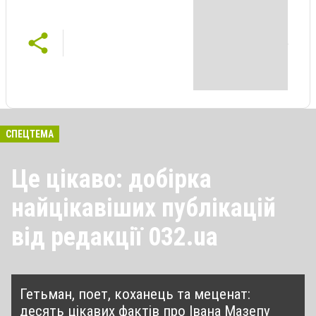
СПЕЦТЕМА
Це цікаво: добірка
найцікавіших публікацій
від редакції 032.ua
Гетьман, поет, коханець та меценат:
десять цікавих фактів про Івана Мазепу