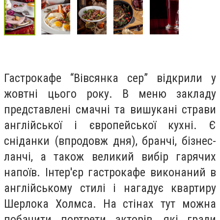
Гастрокафе “Вівсянка сер” відкрили у
жовтні цього року. В меню закладу
представлені смачні та вишукані страви
англійської і європейської кухні. Є
сніданки (впродовж дня), бранчі, бізнес-
ланчі, а також великий вибір гарячих
напоїв. Інтер'єр гастрокафе виконаний в
англійському стилі і нагадує квартиру
Шерлока Холмса. На стінах тут можна
побачити портрети акторів, які грали