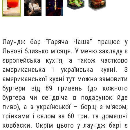
Лаундж бар “Гаряча Чаша” працює у
Львові близько місяця. У меню закладу є
європейська кухня, а також частково
американська і українська кухні. З
американської кухні тут можна замовити
бургери від 89 гривень (до кожного
бургера чи сендвіча в подарунок йде
пиво), а з української – борщ з м'ясом,
грінками і салом за 60 грн. та домашні
ковбаски. Окрім цього у лаундж барі є