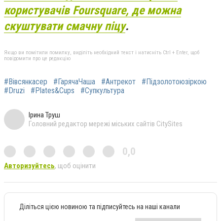
користувачів Foursquare, де можна
скуштувати смачну піцу
.
Якщо ви помітили помилку, виділіть необхідний текст і натисніть Ctrl + Enter, щоб
повідомити про це редакцію
#Вівсянкасер
#ГарячаЧаша
#Антрекот
#Підзолотоюзіркою
#Druzі
#Plates&Cups
#Супкультура
Ірина Труш
Головний редактор мережі міських сайтів CitySites
0,0
Авторизуйтесь
, щоб оцінити
Діліться цією новиною та підписуйтесь на наші канали