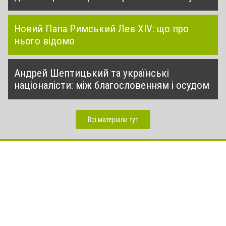
Новий Папа Римський Лев XIV: що про
нього відомо
Андрей Шептицький та українські
націоналісти: між благословенням і осудом
Всі матеріали тут