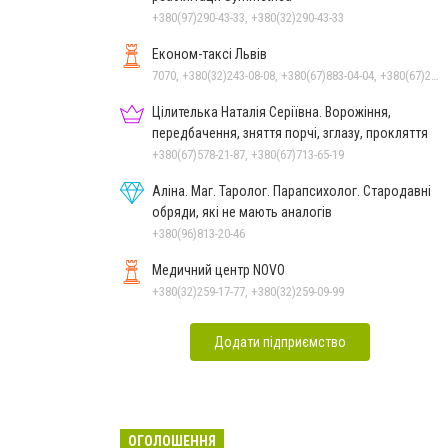
+380(97)290-43-33, +380(32)290-43-33
Економ-таксі Львів
7070, +380(32)243-08-08, +380(67)883-04-04, +380(67)247-15-15, +380(63)562-07-05, +380(93)247-15-15, +380(99)243-08-08, +380(95)247-15-15
Цілителька Наталія Серіївна. Ворожіння,
передбачення, зняття порчі, зглазу, прокляття
+380(67)578-21-87, +380(67)713-65-19
Аліна. Маг. Таролог. Парапсихолог. Стародавні
обряди, які не мають аналогів
+380(96)813-20-46
Медичний центр NOVO
+380(32)259-17-77, +380(32)259-09-99
Додати підприємство
ОГОЛОШЕННЯ