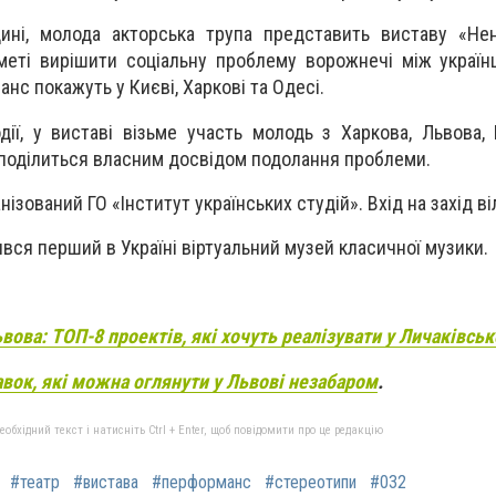
дині, молода акторська трупа представить виставу «Не
 меті вирішити соціальну проблему ворожнечі між україн
анс покажуть у Києві, Харкові та Одесі.
одії, у виставі візьме участь молодь з Харкова, Львова, 
а поділиться власним досвідом подолання проблеми.
нізований ГО «Інститут українських студій». Вхід на захід ві
вився перший в Україні віртуальний музей класичної музики.
ва: ТОП-8 проектів, які хочуть реалізувати у Личаківськ
вок, які можна оглянути у Львові незабаром
.
бхідний текст і натисніть Ctrl + Enter, щоб повідомити про це редакцію
#театр
#вистава
#перформанс
#стереотипи
#032