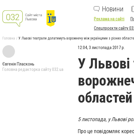
Новини
Реклама на сайті
П
Спецпроєкти сайту 03
Головна
У Львові театрали долатимуть ворожнечу між українцями з різних област
12:04, 3 листопада 2017 р.
У Львові
Євгенія Пласконь
Головна редакторка сайту 032.ua
ворожнеч
областей
5 листопада, у Львові р
Про це повідомляє корес