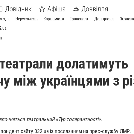
Довідник
Афіша
Дозвілля
огода
Нерухомість
Карта міста
Транспорт
Довідкова
Оголош
2.ua
ей
 театрали долатимуть
у між українцями з рі
озпочнеться театральний «Тур толерантності».
пондент сайту 032.ua із посиланням на прес-службу ЛМР.