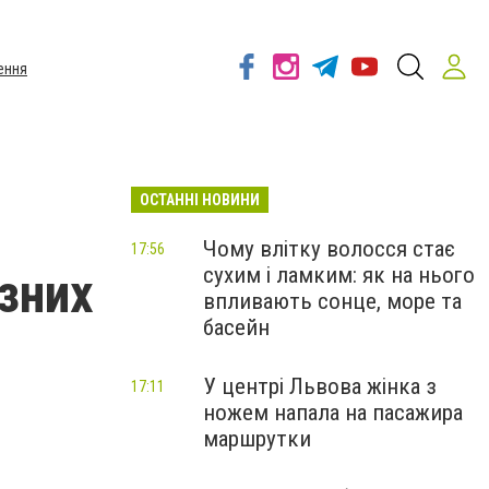
ення
ОСТАННІ НОВИНИ
Чому влітку волосся стає
17:56
сухим і ламким: як на нього
зних
впливають сонце, море та
басейн
У центрі Львова жінка з
17:11
ножем напала на пасажира
маршрутки