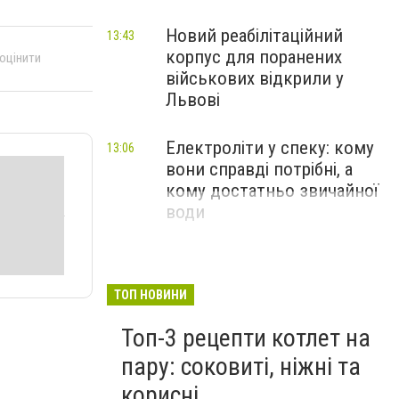
Новий реабілітаційний
13:43
корпус для поранених
 оцінити
військових відкрили у
Львові
Електроліти у спеку: кому
13:06
вони справді потрібні, а
кому достатньо звичайної
води
ТОП НОВИНИ
Топ-3 рецепти котлет на
пару: соковиті, ніжні та
корисні