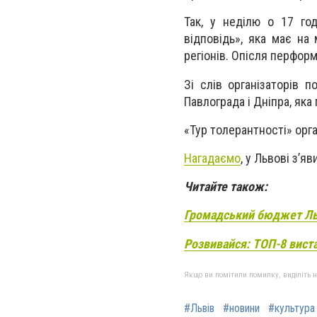
Так, у неділю о 17 го
відповідь», яка має на
регіонів. Опісля перформ
Зі слів організаторів п
Павлограда і Дніпра, як
«Тур толерантності» орга
Нагадаємо
, у Львові з’я
Читайте також:
Громадський бюджет Льво
Розвивайся: ТОП-8 виста
Якщо ви помітили помилку, виділіть нео
#Львів
#новини
#культура