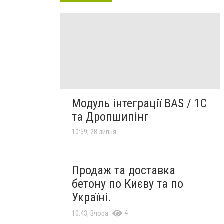
Модуль інтеграції BAS / 1C
та Дропшипінг
10:59, 28 липня
Продаж та доставка
бетону по Києву та по
Україні.
4
10:43, Вчора