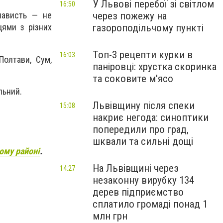
У Львові перебої зі світлом
16:50
через пожежу на
нависть — не
газороподільчому пункті
цями з різних
Топ-3 рецепти курки в
16:03
Полтави, Сум,
паніровці: хрустка скоринка
та соковите м'ясо
льний.
Львівщину після спеки
15:08
накриє негода: синоптики
попередили про град,
шквали та сильні дощі
ому районі
.
На Львівщині через
14:27
незаконну вирубку 134
дерев підприємство
сплатило громаді понад 1
млн грн