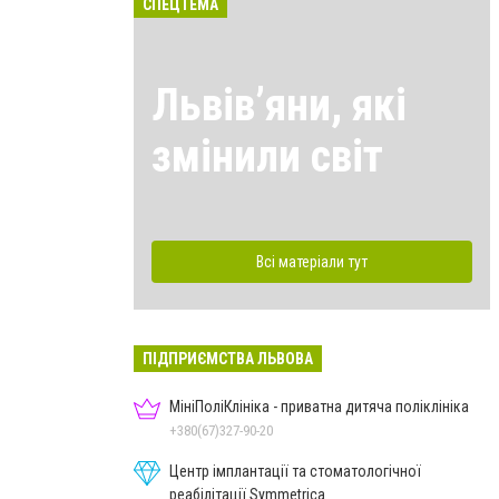
СПЕЦТЕМА
Львівʼяни, які
змінили світ
Всі матеріали тут
ПІДПРИЄМСТВА ЛЬВОВА
МініПоліКлініка - приватна дитяча поліклініка
+380(67)327-90-20
Центр імплантації та стоматологічної
реабілітації Symmetrica